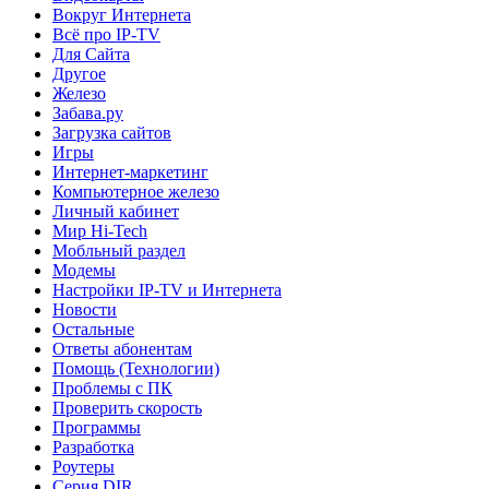
Вокруг Интернета
Всё про IP-TV
Для Сайта
Другое
Железо
Забава.ру
Загрузка сайтов
Игры
Интернет-маркетинг
Компьютерное железо
Личный кабинет
Мир Hi-Tech
Мобльный раздел
Модемы
Настройки IP-TV и Интернета
Новости
Остальные
Ответы абонентам
Помощь (Технологии)
Проблемы с ПК
Проверить скорость
Программы
Разработка
Роутеры
Серия DIR