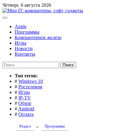
Перейти
Четверг, 6 августа 2026
к
содержимому
Apple
Программы
Компьютерное железо
Игры
Новости
Контакты
Найти:
Toп тегов:
#
Windows 10
#
Ростелеком
#
Игры
#
IP-TV
#
Обзор
#
Android
#
Оплата
Раздел
→
Программы