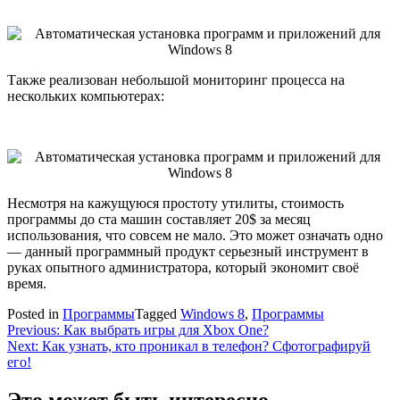
Также реализован небольшой мониторинг процесса на
нескольких компьютерах:
Несмотря на кажущуюся простоту утилиты, стоимость
программы до ста машин составляет 20$ за месяц
использования, что совсем не мало. Это может означать одно
— данный программный продукт серьезный инструмент в
руках опытного администратора, который экономит своё
время.
Posted in
Программы
Tagged
Windows 8
,
Программы
Навигация
Previous:
Как выбрать игры для Xbox One?
Next:
Как узнать, кто проникал в телефон? Сфотографируй
по
его!
записям
Это может быть интересно