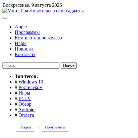
Перейти
Воскресенье, 9 августа 2026
к
содержимому
Apple
Программы
Компьютерное железо
Игры
Новости
Контакты
Найти:
Toп тегов:
#
Windows 10
#
Ростелеком
#
Игры
#
IP-TV
#
Обзор
#
Android
#
Оплата
Раздел
→
Программы