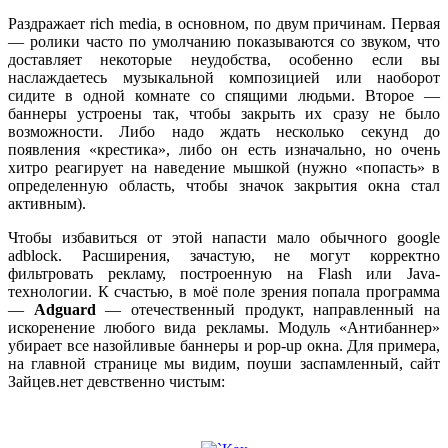
Раздражает rich media, в основном, по двум причинам. Первая
— ролики часто по умолчанию показываются со звуком, что
доставляет некоторые неудобства, особенно если вы
наслаждаетесь музыкальной композицией или наоборот
сидите в одной комнате со спящими людьми. Второе —
баннеры устроены так, чтобы закрыть их сразу не было
возможности. Либо надо ждать несколько секунд до
появления «крестика», либо он есть изначально, но очень
хитро реагирует на наведение мышкой (нужно «попасть» в
определенную область, чтобы значок закрытия окна стал
активным).
Чтобы избавиться от этой напасти мало обычного google
adblock. Расширения, зачастую, не могут корректно
фильтровать рекламу, построенную на Flash или Java-
технологии. К счастью, в моё поле зрения попала программа
—
Adguard
— отечественный продукт, направленный на
искоренение любого вида рекламы. Модуль «Антибаннер»
убирает все назойливые баннеры и pop-up окна. Для примера,
на главной странице мы видим, поуши заспамленный, сайт
Зайцев.нет девственно чистым: