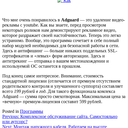
Что мне очень понравилось в
Adguard
— это удаление видео-
рекламы с youtube. Как вы знаете, перед просмотром
некоторых роликов нам демонстрируют рекламное видео,
которое раздражает своей настойчивостью. Теперь это легко
устранимо. Вообще, это программа сочетает в себе полный
набор модулей необходимых для безопасной работы в сети.
Здесь и антифишинг — больше никаких поддельных SSL-
сертификатов и «левых» форм авторизации. Здесь и
антитрекинг — отправка о вашем местонахождении и
используемой ОС останется в прошлом.
Под конец самое интересное. Внимание, стоимость
стандартной лицензии (отличается от премиум отсутствием
родительского контроля и улучшенного суппорта) составляет
всего
199 рублей в год
. Для такого функционала комлекса
Adguard — сумма просто смехотворная. Максимальная цена за
«вечную» премиум-лицензия составит 599 рублей.
Posted in
Программы
Навигация
Previous:
Комплексное обслуживание сайта. Самостояльно
или аутсорс?
по
Next:
Монтаж наружного кабеля. Работаем на высоте