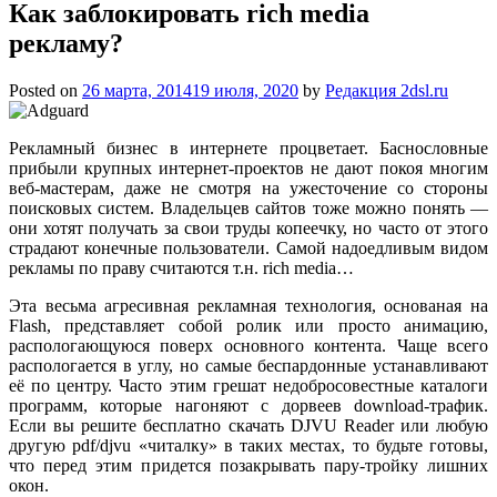
Как заблокировать rich media
рекламу?
Posted on
26 марта, 2014
19 июля, 2020
by
Редакция 2dsl.ru
Рекламный бизнес в интернете процветает. Баснословные
прибыли крупных интернет-проектов не дают покоя многим
веб-мастерам, даже не смотря на ужесточение со стороны
поисковых систем. Владельцев сайтов тоже можно понять —
они хотят получать за свои труды копеечку, но часто от этого
страдают конечные пользователи. Самой надоедливым видом
рекламы по праву
считаются т.н. rich media…
Эта весьма агресивная рекламная технология, основаная на
Flash, представляет собой ролик или просто анимацию,
распологающуюся поверх основного контента. Чаще всего
распологается в углу, но самые беспардонные устанавливают
её по центру. Часто этим грешат недобросовестные каталоги
программ, которые нагоняют c дорвеев download-трафик.
Если вы решите бесплатно скачать DJVU Reader или любую
другую pdf/djvu «читалку» в таких местах, то будьте готовы,
что перед этим придется позакрывать пару-тройку лишних
окон.