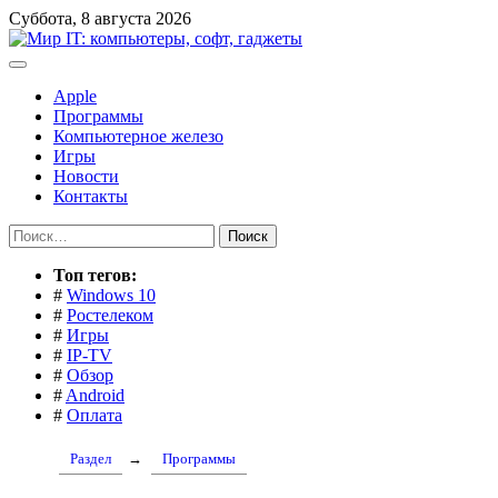
Перейти
Суббота, 8 августа 2026
к
содержимому
Apple
Программы
Компьютерное железо
Игры
Новости
Контакты
Найти:
Toп тегов:
#
Windows 10
#
Ростелеком
#
Игры
#
IP-TV
#
Обзор
#
Android
#
Оплата
Раздел
→
Программы