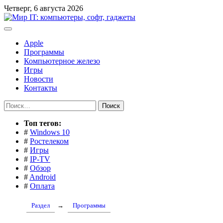
Перейти
Четверг, 6 августа 2026
к
содержимому
Apple
Программы
Компьютерное железо
Игры
Новости
Контакты
Найти:
Toп тегов:
#
Windows 10
#
Ростелеком
#
Игры
#
IP-TV
#
Обзор
#
Android
#
Оплата
Раздел
→
Программы