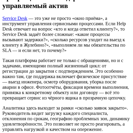
управляемый актив
Service Desk
— это уже не просто «окно приёма», а
инструмент управления сервисными процессами. Если Help
Desk отвечает на вопрос «кто и когда ответил клиенту?», то
Service Desk задаёт более сложные: «какие процессы
вызывают задержки?», «сколько ресурсов уходит на выезд к
клиенту в Жулебино?», «выполняем ли мы обязательства по
SLA — и если нет, то почему?»
Такая платформа работает не только с обращениями, но и с
задачами, имеющими полный жизненный цикл: от
регистрации до закрытия с подтверждением. Это особенно
важно там, где поддержка включает физическое присутствие
— выезд инженера, осмотр оборудования, уборка после
аварии в офисе. Фотоотчёты, фиксация времени выполнения,
привязка к конкретному объекту или договору — всё это
превращает сервис из чёрного ящика в прозрачную цепочку.
Аналитика здесь выходит за рамки «сколько заявок закрыто».
Руководитель видит загрузку каждого специалиста,
отклонения по срокам, географию проблемных зон, динамику
удовлетворённости. Это позволяет не просто реагировать, а
управлять нагрузкой и качеством на опережение.