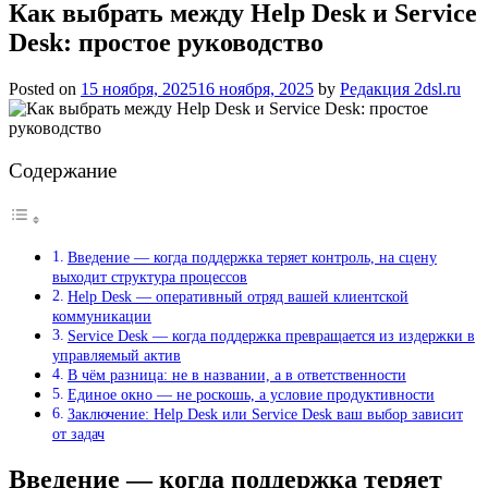
Как выбрать между Help Desk и Service
Desk: простое руководство
Posted on
15 ноября, 2025
16 ноября, 2025
by
Редакция 2dsl.ru
Содержание
Введение — когда поддержка теряет контроль, на сцену
выходит структура процессов
Help Desk — оперативный отряд вашей клиентской
коммуникации
Service Desk — когда поддержка превращается из издержки в
управляемый актив
В чём разница: не в названии, а в ответственности
Единое окно — не роскошь, а условие продуктивности
Заключение: Help Desk или Service Desk ваш выбор зависит
от задач
Введение — когда поддержка теряет