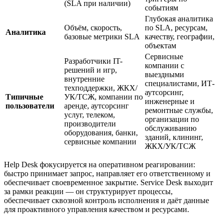
(SLA при наличии)
событиям
Глубокая аналитика
Объём, скорость,
по SLA, ресурсам,
Аналитика
базовые метрики SLA
качеству, географии,
объектам
Сервисные
Разработчики IT-
компании с
решений и игр,
выездными
внутренние
специалистами, ИТ-
техподдержки, ЖКХ/
аутсорсинг,
Типичные
УК/ТСЖ, компании по
инженерные и
пользователи
аренде, аутсорсинг
ремонтные службы,
услуг, телеком,
организации по
производители
обслуживанию
оборудования, банки,
зданий, клининг,
сервисные компании
ЖКХ/УК/ТСЖ
Help Desk фокусируется на оперативном реагировании:
быстро принимает запрос, направляет его ответственному и
обеспечивает своевременное закрытие. Service Desk выходит
за рамки реакции — он структурирует процессы,
обеспечивает сквозной контроль исполнения и даёт данные
для проактивного управления качеством и ресурсами.