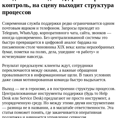
контроль, на сцену выходит структура
процессов
Современная служба поддержки редко ограничивается одним
почтовым ящиком и телефоном. Запросы приходят из
Telegram, WhatsApp, корпоративного чата, сайта, звонков —
иногда одновременно. Без централизованной системы это
быстро превращается в цифровой аналог бардака на
письменном столе чиновника XIX века: кипы неразобранных
бумаг, пометки на полях, дела, ушедшие «в работу» и
исчезнувшие навсегда.
Результат предсказуем: клиенты ждут, сотрудники
переключаются между окнами, а важные обращения
проваливаются в информационные щели. В таких условиях
даже самая мотивированная команда быстро выдыхается.
Выход — не в героизме, а в построении структуры процессов.
Централизованные инструменты поддержки (будь то Help
Desk или Service Desk) предлагают не просто инструмент, а
упорядоченную среду. Но между этими двумя инструментами
— разница не в названии, а в масштабе ответственности. Эта
статья поможет понять, где заканчивается оперативная
поддержка и начинается управление сервисом.