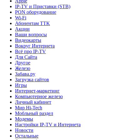
Apple
IP-TV и Приставки (STB)
PON оборудование
Wi-Fi
Абонентам TTK
Акции
Ваши вопросы
Видеокарты
Вокруг Интернета
Всё про IP-TV
Для Сайта
Другое
Железо
Забава.ру
Загрузка сайтов
Игры
Интернет-маркетинг
Компьютерное железо
Личный кабинет
Мир Hi-Tech
Мобльный раздел
Модемы
Настройки IP-TV и Интернета
Новости
Остальные