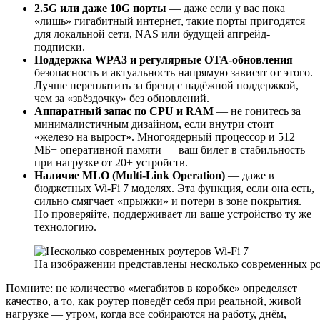
2.5G или даже 10G порты
— даже если у вас пока
«лишь» гигабитный интернет, такие порты пригодятся
для локальной сети, NAS или будущей апгрейд-
подписки.
Поддержка WPA3 и регулярные OTA-обновления
—
безопасность и актуальность напрямую зависят от этого.
Лучше переплатить за бренд с надёжной поддержкой,
чем за «звёздочку» без обновлений.
Аппаратный запас по CPU и RAM
— не гонитесь за
минималистичным дизайном, если внутри стоит
«железо на вырост». Многоядерный процессор и 512
МБ+ оперативной памяти — ваш билет в стабильность
при нагрузке от 20+ устройств.
Наличие MLO (Multi-Link Operation)
— даже в
бюджетных Wi-Fi 7 моделях. Эта функция, если она есть,
сильно смягчает «прыжки» и потери в зоне покрытия.
Но проверяйте, поддерживает ли ваше устройство ту же
технологию.
На изображении представлены несколько современных ро
Помните: не количество «мегабитов в коробке» определяет
качество, а то, как роутер поведёт себя при реальной, живой
нагрузке — утром, когда все собираются на работу, днём,