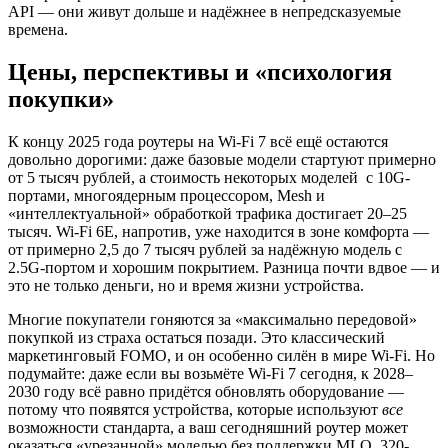
API — они живут дольше и надёжнее в непредсказуемые
времена.
Цены, перспективы и «психология
покупки»
К концу 2025 года роутеры на Wi-Fi 7 всё ещё остаются
довольно дорогими: даже базовые модели стартуют примерно
от 5 тысяч рублей, а стоимость некоторых моделей с 10G-
портами, многоядерным процессором, Mesh и
«интеллектуальной» обработкой трафика достигает 20–25
тысяч. Wi-Fi 6E, напротив, уже находится в зоне комфорта —
от примерно 2,5 до 7 тысяч рублей за надёжную модель с
2.5G-портом и хорошим покрытием. Разница почти вдвое — и
это не только деньги, но и время жизни устройства.
Многие покупатели гоняются за «максимально передовой»
покупкой из страха остаться позади. Это классический
маркетинговый FOMO, и он особенно силён в мире Wi-Fi. Но
подумайте: даже если вы возьмёте Wi-Fi 7 сегодня, к 2028–
2030 году всё равно придётся обновлять оборудование —
потому что появятся устройства, которые используют
все
возможности стандарта, а ваш сегодняшний роутер может
оказаться «урезанной» моделью без поддержки MLO, 320-