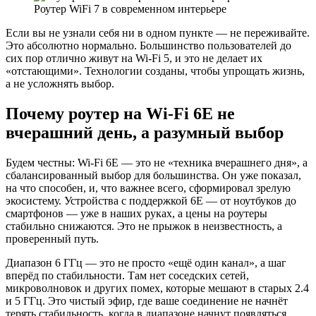
Роутер WiFi 7 в современном интерьере
Если вы не узнали себя ни в одном пункте — не переживайте.
Это абсолютно нормально. Большинство пользователей до
сих пор отлично живут на Wi-Fi 5, и это не делает их
«отстающими». Технологии созданы, чтобы упрощать жизнь,
а не усложнять выбор.
Почему роутер на Wi-Fi 6E не
вчерашний день, а разумный выбор
Будем честны: Wi-Fi 6E — это не «техника вчерашнего дня», а
сбалансированный выбор для большинства. Он уже показал,
на что способен, и, что важнее всего, сформировал зрелую
экосистему. Устройства с поддержкой 6E — от ноутбуков до
смартфонов — уже в наших руках, а цены на роутеры
стабильно снижаются. Это не прыжок в неизвестность, а
проверенный путь.
Диапазон 6 ГГц — это не просто «ещё один канал», а шаг
вперёд по стабильности. Там нет соседских сетей,
микроволновок и других помех, которые мешают в старых 2.4
и 5 ГГц. Это чистый эфир, где ваше соединение не начнёт
терять стабильность, когда в диапазоне начнут появляться