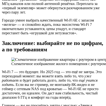
МГц каналов или полной антенной решётки. Переплата за
«первый экземпляр» может обернуться разочарованием уже
через пару лет.
Гораздо умнее выбрать качественный Wi-Fi 6E с запасом
«железа» — и спокойно ждать, пока экосистема Wi-Fi 7
окончательно устаканится, цены упадут, и стандарт
перестанет быть «игрушкой для энтузиастов».
Заключение: выбирайте не по цифрам,
а по требованиям
Схематичное изображение жилого помещения с роутером
Wi-Fi 7 — это будущее. Но 2025 год — это ещё не завтра. Это
переходный момент: вы можете взять либо то, что
уже
работает
и будет работать долго, либо то, что
ещё учится
ходить
. Если вы не стример, не монтажёр 8K-видео и не
геймер с сетевым NAS под кроватью — Wi-Fi 6E не просто
достаточен, он идеален. Он даст вам стабильность, чистый
диапазон 6 ГГц и комфорт на годы вперёд.
Главное — вы не проснётесь завтра с мыслью: «Зачем я