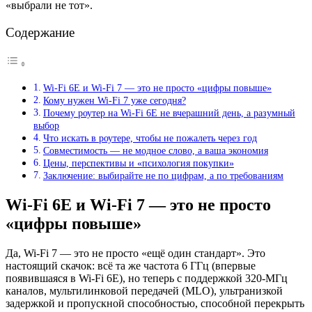
«выбрали не тот».
Содержание
Wi-Fi 6E и Wi-Fi 7 — это не просто «цифры повыше»
Кому нужен Wi-Fi 7 уже сегодня?
Почему роутер на Wi-Fi 6E не вчерашний день, а разумный
выбор
Что искать в роутере, чтобы не пожалеть через год
Совместимость — не модное слово, а ваша экономия
Цены, перспективы и «психология покупки»
Заключение: выбирайте не по цифрам, а по требованиям
Wi-Fi 6E и Wi-Fi 7 — это не просто
«цифры повыше»
Да, Wi-Fi 7 — это не просто «ещё один стандарт». Это
настоящий скачок: всё та же частота 6 ГГц (впервые
появившаяся в Wi-Fi 6E), но теперь с поддержкой 320-МГц
каналов, мультилинковой передачей (MLO), ультранизкой
задержкой и пропускной способностью, способной перекрыть