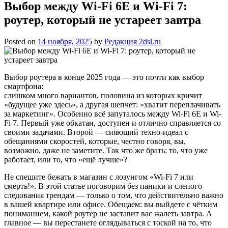
Выбор между Wi-Fi 6E и Wi-Fi 7:
роутер, который не устареет завтра
Posted on
14 ноября, 2025
by
Редакция 2dsl.ru
Выбор роутера в конце 2025 года — это почти как выбор
смартфона:
слишком много вариантов, половина из которых кричит
«будущее уже здесь», а другая шепчет: «хватит переплачивать
за маркетинг». Особенно всё запуталось между Wi-Fi 6E и Wi-
Fi 7. Первый уже обкатан, доступен и отлично справляется со
своими задачами. Второй — сияющий техно-идеал с
обещаниями скоростей, которые, честно говоря, вы,
возможно, даже не заметите. Так что же брать: то, что уже
работает, или то, что «ещё лучше»?
Не спешите бежать в магазин с лозунгом «Wi-Fi 7 или
смерть!». В этой статье поговорим без паники и слепого
следования трендам — только о том, что действительно важно
в вашей квартире или офисе. Обещаем: вы выйдете с чётким
пониманием, какой роутер не заставит вас жалеть завтра. А
главное — вы перестанете оглядываться с тоской на то, что