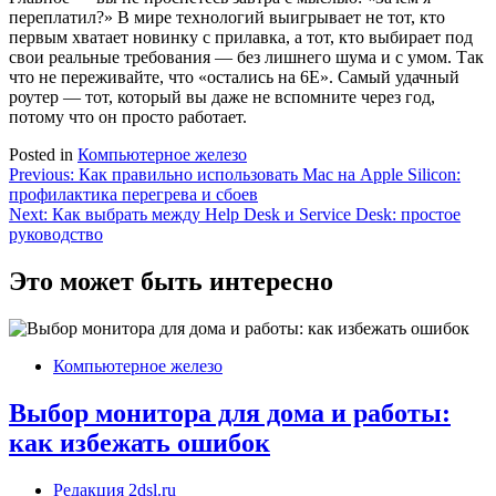
переплатил?» В мире технологий выигрывает не тот, кто
первым хватает новинку с прилавка, а тот, кто выбирает под
свои реальные требования — без лишнего шума и с умом. Так
что не переживайте, что «остались на 6E». Самый удачный
роутер — тот, который вы даже не вспомните через год,
потому что он просто работает.
Posted in
Компьютерное железо
Навигация
Previous:
Как правильно использовать Mac на Apple Silicon:
профилактика перегрева и сбоев
по
Next:
Как выбрать между Help Desk и Service Desk: простое
записям
руководство
Это может быть интересно
Компьютерное железо
Выбор монитора для дома и работы:
как избежать ошибок
Редакция 2dsl.ru