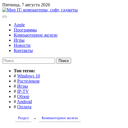
Перейти
Пятница, 7 августа 2026
к
содержимому
Apple
Программы
Компьютерное железо
Игры
Новости
Контакты
Найти:
Toп тегов:
#
Windows 10
#
Ростелеком
#
Игры
#
IP-TV
#
Обзор
#
Android
#
Оплата
Раздел
→
Компьютерное железо