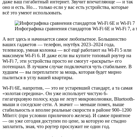
даже ваш гигабитный интернет. Звучит впечатляюще — и так
оно и есть. Но… только если у вас есть устройства, которые
всё это умеют использовать.
Инфографика сравнения стандартов Wi-Fi 6E и Wi-Fi 7, а т
А вот здесь и начинается самое любопытное. Большинство
ваших гаджетов — телефон, ноутбук 2023–2024 года,
телевизор, умная колонка — всё ещё работают на Wi-Fi 5 или
максимум Wi-Fi 6. И даже если вы купите топовый роутер на
Wi-Fi 7, эти устройства просто не смогут «раскрыть» его
потенциал. В лучшем случае подключатся чуть стабильнее. В
худшем — вы переплатите за мощь, которая будет мирно
пылиться в углу вашей квартиры.
Wi-Fi 6E, напротив, — это не устаревший стандарт, а та самая
«золотая середина». Он уже использует чистую 6-
гигагерцовую полосу, куда не лезут микроволновки, Bluetooth-
мыши и соседские сети. А значит — меньше помех, выше
стабильность и вполне реальные скорости в районе 900–1200
Мбит/с (при условии приличного железа). И самое приятное
— он уже сегодня доступен по цене, за которую не стыдно
заплатить, зная, что роутер прослужит не один год.