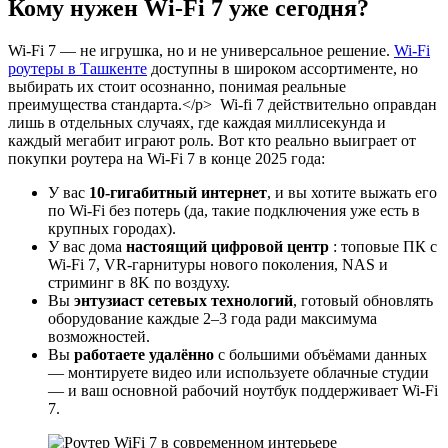
Кому нужен Wi-Fi 7 уже сегодня?
Wi-Fi 7 — не игрушка, но и не универсальное решение.
Wi-Fi
роутеры в Ташкенте
доступны в широком ассортименте, но
выбирать их стоит осознанно, понимая реальные
преимущества стандарта.</p> Wi-fi 7 действительно оправдан
лишь в отдельных случаях, где каждая миллисекунда и
каждый мегабит играют роль. Вот кто реально выиграет от
покупки роутера на Wi-Fi 7 в конце 2025 года:
У вас
10-гигабитный интернет
, и вы хотите выжать его
по Wi-Fi без потерь (да, такие подключения уже есть в
крупных городах).
У вас дома
настоящий цифровой центр
: топовые ПК с
Wi-Fi 7, VR-гарнитуры нового поколения, NAS и
стриминг в 8K по воздуху.
Вы
энтузиаст сетевых технологий
, готовый обновлять
оборудование каждые 2–3 года ради максимума
возможностей.
Вы
работаете удалённо
с большими объёмами данных
— монтируете видео или используете облачные студии
— и ваш основной рабочий ноутбук поддерживает Wi-Fi
7.