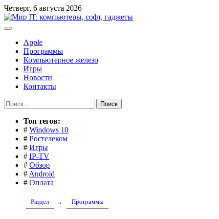
Перейти
Четверг, 6 августа 2026
к
содержимому
Apple
Программы
Компьютерное железо
Игры
Новости
Контакты
Найти:
Toп тегов:
#
Windows 10
#
Ростелеком
#
Игры
#
IP-TV
#
Обзор
#
Android
#
Оплата
Раздел
→
Программы