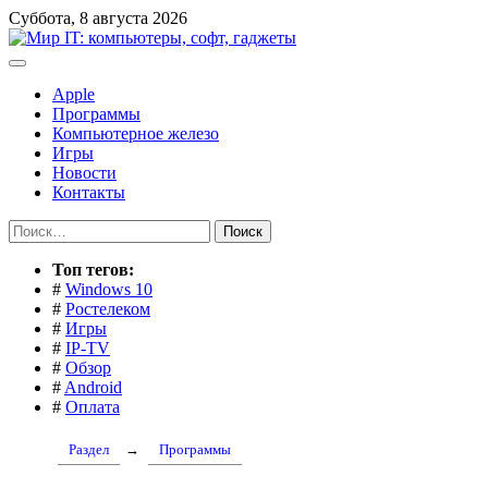
Перейти
Суббота, 8 августа 2026
к
содержимому
Apple
Программы
Компьютерное железо
Игры
Новости
Контакты
Найти:
Toп тегов:
#
Windows 10
#
Ростелеком
#
Игры
#
IP-TV
#
Обзор
#
Android
#
Оплата
Раздел
→
Программы