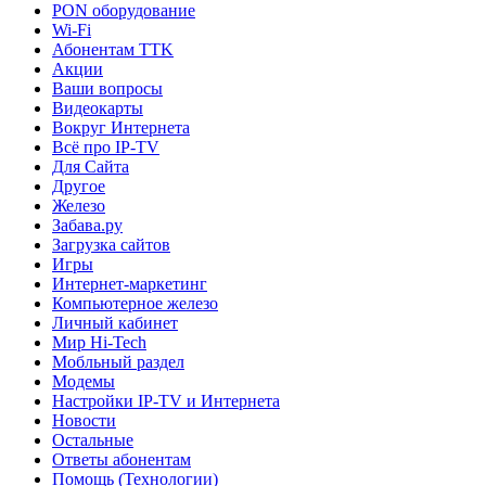
PON оборудование
Wi-Fi
Абонентам TTK
Акции
Ваши вопросы
Видеокарты
Вокруг Интернета
Всё про IP-TV
Для Сайта
Другое
Железо
Забава.ру
Загрузка сайтов
Игры
Интернет-маркетинг
Компьютерное железо
Личный кабинет
Мир Hi-Tech
Мобльный раздел
Модемы
Настройки IP-TV и Интернета
Новости
Остальные
Ответы абонентам
Помощь (Технологии)