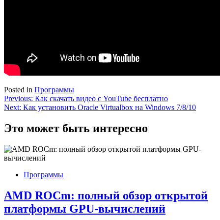
Posted in
Программы
Навигация
Previous:
Как скачать видео с YouTube бесплатно
Next:
Как установить Oracle Virtualbox на Windows 7/8/10
по
записям
Это может быть интересно
Программы
AMD ROCm: полный обзор открытой
платформы GPU-вычислений