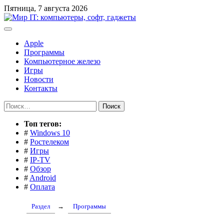
Перейти
Пятница, 7 августа 2026
к
содержимому
Apple
Программы
Компьютерное железо
Игры
Новости
Контакты
Найти:
Toп тегов:
#
Windows 10
#
Ростелеком
#
Игры
#
IP-TV
#
Обзор
#
Android
#
Оплата
Раздел
→
Программы