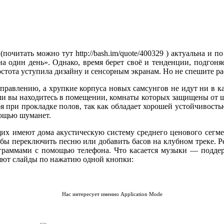
(почитать можно тут http://bash.im/quote/400329 ) актуальна и
на один день». Однако, время берет своё и тенденции, подгон
стота уступила дизайну и сенсорным экранам. Но не спешите ра
управлению, а хрупкие корпуса новых самсунгов не идут ни в 
ли вы находитесь в помещении, комнаты которых защищены от ш
 при прокладке полов, так как обладает хорошей устойчивость
мощью шуманет.
х имеют дома акустическую систему среднего ценового сегмент
 чтобы переключить песню или добавить басов на клубном треке
рограммами с помощью телефона. Что касается музыки — под
няют слайды по нажатию одной кнопки:
Нас интересует именно Application Mode