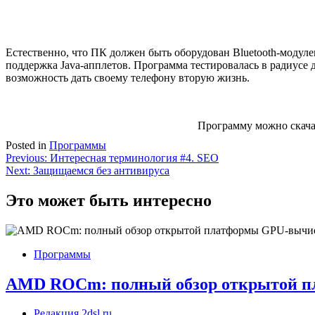
Естественно, что ПК должен быть оборудован Bluetooth-модул
поддержка Java-апплетов. Программа тестировалась в радиусе д
возможность дать своему телефону вторую жизнь.
Программу можно скача
Posted in
Программы
Навигация
Previous:
Интересная терминология #4. SEO
Next:
Защищаемся без антивируса
по
записям
Это может быть интересно
Программы
AMD ROCm: полный обзор открытой 
Редакция 2dsl.ru