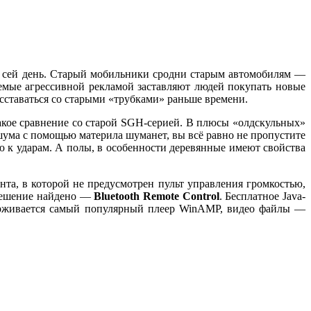
 по сей день. Старый мобильники сродни старым автомобилям —
яемые агрессивной рекламой заставляют людей покупать новые
сставаться со старыми «трубками» раньше времени.
какое сравнение со старой SGH-серией. В плюсы «олдскульных»
ума с помощью материла шуманет, вы всё равно не пропустите
ю к ударам. А полы, в особенности деревянные имеют свойства
а, в которой не предусмотрен пульт управления громкостью,
. Решение найдено —
Bluetooth Remote Control
. Бесплатное Java-
держивается самый популярный плеер WinAMP, видео файлы —