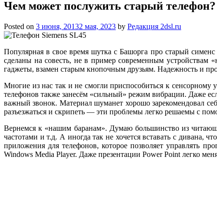
Чем может послужить старый телефон?
Posted on
3 июня, 2013
2 мая, 2023
by
Редакция 2dsl.ru
Популярная в свое время шутка с Башорга про старый сименс 
сделаны на совесть, не в пример современным устройствам «
гаджеты, взамен старым кнопочным
друзьям. Надежность и про
Многие из нас так и не смогли приспособиться к сенсорному 
телефонов также занесём «сильный» режим вибрации. Даже ес
важный звонок. Материал шуманет хорошо зарекомендовал себя
разъезжаться и скрипеть — эти проблемы легко решаемы с по
Вернемся к «нашим баранам». Думаю большинство из читающи
частотами и т.д. А иногда так не хочется вставать с дивана,
приложения для телефонов, которое позволяет управлять п
Windows Media Player. Даже презентации Power Point легко ме