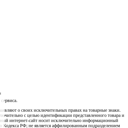
н
 сервиса.
заявляют о своих исключительных правах на товарные знаки.
ключительно с целью идентификации представленного товара и
данный интернет-сайт носит исключительно информационный
ого Кодекса РФ; не является аффилированным подразделением