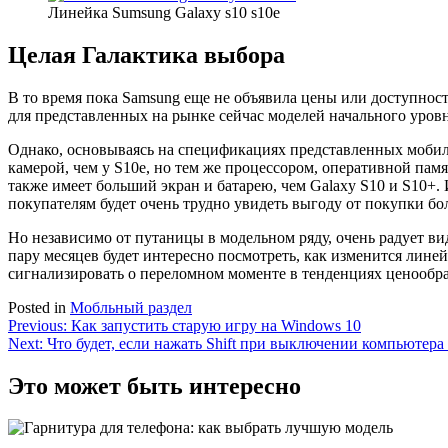
Линейка Sumsung Galaxy s10 s10e
Целая Галактика выбора
В то время пока Samsung еще не объявила цены или доступност
для представленных на рынке сейчас моделей начального уровня
Однако, основываясь на спецификациях представленных мобиль
камерой, чем у S10e, но тем же процессором, оперативной памя
также имеет больший экран и батарею, чем Galaxy S10 и S10+. 
покупателям будет очень трудно увидеть выгоду от покупки бол
Но независимо от путаницы в модельном ряду, очень радует ви
пару месяцев будет интересно посмотреть, как изменится линейк
сигнализировать о переломном моменте в тенденциях ценообр
Posted in
Мобльный раздел
Навигация
Previous:
Как запустить старую игру на Windows 10
Next:
Что будет, если нажать Shift при выключении компьютера
по
записям
Это может быть интересно