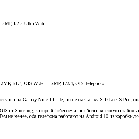
12MP, f/2.2 Ultra Wide
2MP, f/1.7, OIS Wide + 12MP, F/2.4, OIS Telephoto
упен на Galaxy Note 10 Lite, но не на Galaxy S10 Lite. S Pen, п
 OIS от Samsung, который “обеспечивает более высокую стабиль
 Тем не менее, оба телефона работают на Android 10 из коробки,