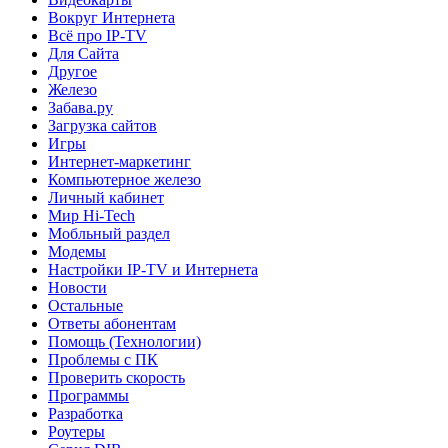
Вокруг Интернета
Всё про IP-TV
Для Сайта
Другое
Железо
Забава.ру
Загрузка сайтов
Игры
Интернет-маркетинг
Компьютерное железо
Личный кабинет
Мир Hi-Tech
Мобльный раздел
Модемы
Настройки IP-TV и Интернета
Новости
Остальные
Ответы абонентам
Помощь (Технологии)
Проблемы с ПК
Проверить скорость
Программы
Разработка
Роутеры