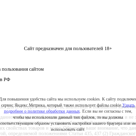
Сайт предназначен для пользователей 18+
 пользования сайтом
 в РФ
Для повышения удобства сайта мы используем cookies. К сайту подключе
сервис Яндекс.Метрика, который также использует файлы cookie.
Узнать
kies для его корректной работы, аналитики и повышения качества
подробнее о политике обработки данных
. Если вы не согласны с тем,
данном интернет-сайте товарные знаки в рекламных целях и не 
чтобы мы использовали данный тип файлов, то вы должны
ляются собственностью их правообладателей и используются ис
соответствующим образом установить настройки вашего браузера или не
ких свойствах товаров и услуг. Обращаем ваше внимание, что 
использовать сайт.
ртой, определяемой положениями Статьи 435, 437 (2) Гражданск