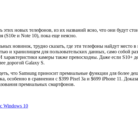
ь этих новых телефонов, из их названий ясно, что они будут сто
 (S10e и Note 10), пока еще неясно.
ных новинок, трудно сказать, где эти телефоны найдут место 
тью и хранилищем для пользовательских данных, само собой разу
И характеристики камеры также превосходны. Даже если S10+ дел
ее дорогой Galaxy S.
деть, что Samsung приносит премиальные функции для более деше
а, особенно в сравнении с $399 Pixel 3a и $699 iPhone 11. Доказ
азования премиальных смартфонов.
 с Windows 10