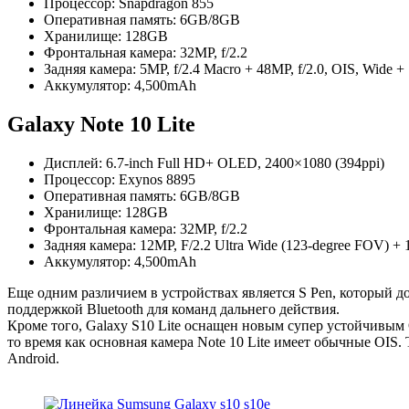
Процессор: Snapdragon 855
Оперативная память: 6GB/8GB
Хранилище: 128GB
Фронтальная камера: 32MP, f/2.2
Задняя камера: 5MP, f/2.4 Macro + 48MP, f/2.0, OIS, Wide + 
Аккумулятор: 4,500mAh
Galaxy Note 10 Lite
Дисплей: 6.7-inch Full HD+ OLED, 2400×1080 (394ppi)
Процессор: Exynos 8895
Оперативная память: 6GB/8GB
Хранилище: 128GB
Фронтальная камера: 32MP, f/2.2
Задняя камера: 12MP, F/2.2 Ultra Wide (123-degree FOV) + 1
Аккумулятор: 4,500mAh
Еще одним различием в устройствах является S Pen, который дост
поддержкой Bluetooth для команд дальнего действия.
Кроме того, Galaxy S10 Lite оснащен новым супер устойчивым
то время как основная камера Note 10 Lite имеет обычные OIS.
Android.