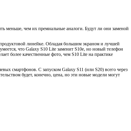
ить меньше, чем их премиальные аналоги. Будут ли они заменой
в продуктовой линейке. Обладая большим экраном и лучшей
меется, что Galaxy S10 Lite заменит S10e, но новый телефон
ает более качественные фото, чем S10 Lite на практике
вых смартфонов. С запуском Galaxy S11 (или S20) всего через
ательством будет, конечно, цена, но эти новые модели могут