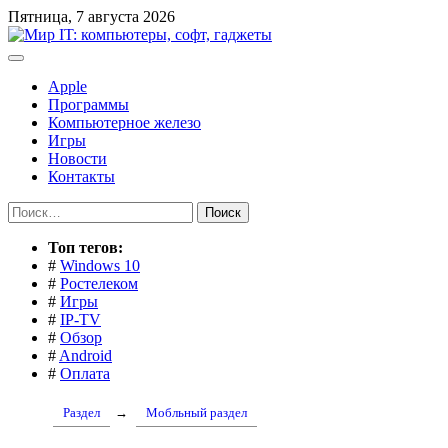
Перейти
Пятница, 7 августа 2026
к
содержимому
Apple
Программы
Компьютерное железо
Игры
Новости
Контакты
Найти:
Toп тегов:
#
Windows 10
#
Ростелеком
#
Игры
#
IP-TV
#
Обзор
#
Android
#
Оплата
Раздел
→
Мобльный раздел