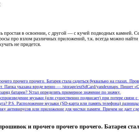
й
нь простая в освоении, с другой — с кучей подводных камней. 
осы про взлом различных приложений, т.к. всегда можно найти 
учать не придется.
очего прочего прочего. Батарея стала садиться буквально на глазах. Пров
рт. Папка указана вроде верно — /storage/extSdCard/yandexmaps. Пишет 
 заряд батареи? Устал определять примерное значение по значку.
 воспроизведение музыки (или существенно подвисает) при потере связи 
уга? P.S. Расположение музыки (SD-карта или память телефона) разницы
новку антивирусов или приложение для чистки памяти. Причем не дает сд
прошивок и прочего прочего прочего. Батарея стал