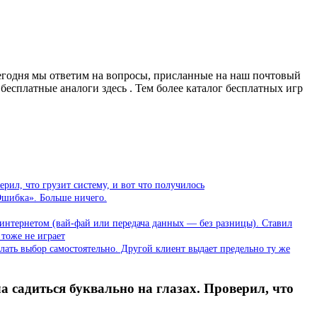
Сегодня мы ответим на вопросы, присланные на наш почтовый
бесплатные аналоги здесь .
Тем более каталог бесплатных игр
ерил, что грузит систему, и вот что получилось
«Ошибка». Больше ничего.
с интернетом (вай-фай или передача данных — без разницы). Ставил
 тоже не играет
елать выбор самостоятельно. Другой клиент выдает предельно ту же
а садиться буквально на глазах. Проверил, что