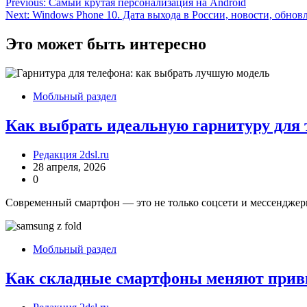
Навигация
Previous:
Самый крутая персонализация на Android
Next:
Windows Phone 10. Дата выхода в России, новости, обнов
по
записям
Это может быть интересно
Мобльный раздел
Как выбрать идеальную гарнитуру для 
Редакция 2dsl.ru
28 апреля, 2026
0
Современный смартфон — это не только соцсети и мессенджеры
Мобльный раздел
Как складные смартфоны меняют прив