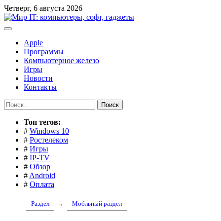
Перейти
Четверг, 6 августа 2026
к
содержимому
Apple
Программы
Компьютерное железо
Игры
Новости
Контакты
Найти:
Toп тегов:
#
Windows 10
#
Ростелеком
#
Игры
#
IP-TV
#
Обзор
#
Android
#
Оплата
Раздел
→
Мобльный раздел