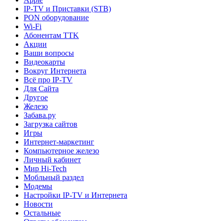
IP-TV и Приставки (STB)
PON оборудование
Wi-Fi
Абонентам TTK
Акции
Ваши вопросы
Видеокарты
Вокруг Интернета
Всё про IP-TV
Для Сайта
Другое
Железо
Забава.ру
Загрузка сайтов
Игры
Интернет-маркетинг
Компьютерное железо
Личный кабинет
Мир Hi-Tech
Мобльный раздел
Модемы
Настройки IP-TV и Интернета
Новости
Остальные