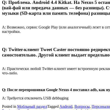
Q: Проблема. Android 4.4 Kitkat. На Nexus 5 ост
(вай-фай или передача данных — без разницы). С
музыки (SD-карта или память телефона) разницы 
A: Возможно, сервис Google Play (или аналогичный) лезет в се
настройки.
Q: Twitter-клиент Tweet Caster постоянно редире
самостоятельно. Другой клиент выдает предельно 
A: Практически любой Twitter-клиент имеет встроенную рекла
что-либо.
Q: После перепрошивки Google Nexus 4 поставил adb, как н
A: Требуется отключить USB debbuging
Posted in
Мобльный раздел
Tagged
Android
,
Вопросы
,
Персонали