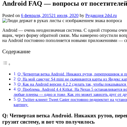
Android FAQ — вопросы от посетителе
Posted on
6 февраля, 2015
21 июля, 2020
by
Редакция 2dsl.ru
Android — очень неоднозначная система. С одной стороны оче
ящик, через форму обратной связи. Мы намерено опустили вопр
на Android постоянно пополняется новыми приложениями — ск
Содержание
Q: Четвертая ветка Android. Никаких рутов, перепрошивок и пр
Q: На мой самсунг S4 mini не скачиваются карты из Яндекс.ка
Q: Как на Android версии 4.2.2 сделать так, чтобы показывался
Q: Проблема. Android 4.4 Kitkat. На Nexus 5 останавливается
любые плееры — одно и тоже. Как это может зависеть друг от др
Q: Twitter-клиент Tweet Caster постоянно редиректит на уста
картину.
Q: Четвертая ветка Android. Никаких рутов, пере
грузит систему, и вот что получилось