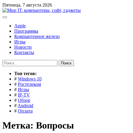
Перейти
Пятница, 7 августа 2026
к
содержимому
Apple
Программы
Компьютерное железо
Игры
Новости
Контакты
Найти:
Toп тегов:
#
Windows 10
#
Ростелеком
#
Игры
#
IP-TV
#
Обзор
#
Android
#
Оплата
Метка:
Вопросы