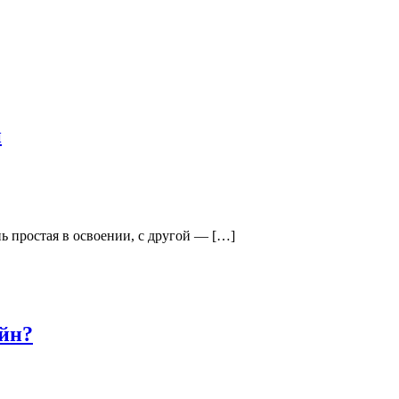
й
ь простая в освоении, с другой — […]
айн?