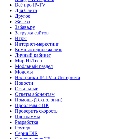
Всё про IP-TV
Для Сайта
Другое
Железо
Забава.ру
Загрузка сайтов
Игры
Интернет-маркетинг
Компьютерное железо
Личный кабинет
Мир Hi-Tech
Мобльный раздел
Модемы
Настройки IP-TV и Интернета
Новости
Остальные
Ответы абонентам
Помощь (Технологии)
Проблемы с ПК
Проверить скорость
Программы
Разработка
Роутеры
Серия DIR
Спутниковое ТВ