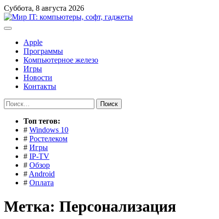
Перейти
Суббота, 8 августа 2026
к
содержимому
Apple
Программы
Компьютерное железо
Игры
Новости
Контакты
Найти:
Toп тегов:
#
Windows 10
#
Ростелеком
#
Игры
#
IP-TV
#
Обзор
#
Android
#
Оплата
Метка:
Персонализация