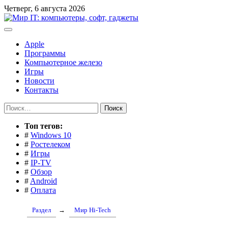
Перейти
Четверг, 6 августа 2026
к
содержимому
Apple
Программы
Компьютерное железо
Игры
Новости
Контакты
Найти:
Toп тегов:
#
Windows 10
#
Ростелеком
#
Игры
#
IP-TV
#
Обзор
#
Android
#
Оплата
Раздел
→
Мир Hi-Tech