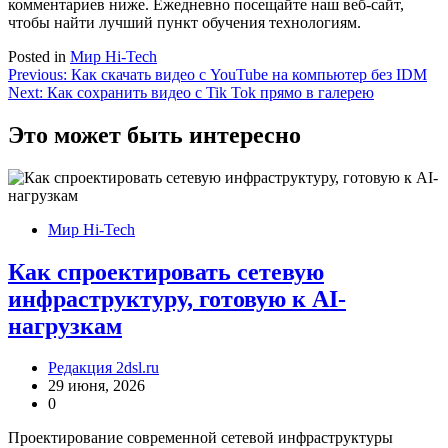
комментариев ниже. Ежедневно посещайте наш веб-сайт,
чтобы найти лучший пункт обучения технологиям.
Posted in
Мир Hi-Tech
Навигация
Previous:
Как скачать видео с YouTube на компьютер без IDM
Next:
Как сохранить видео с Tik Tok прямо в галерею
по
записям
Это может быть интересно
Мир Hi-Tech
Как спроектировать сетевую
инфраструктуру, готовую к AI-
нагрузкам
Редакция 2dsl.ru
29 июня, 2026
0
Проектирование современной сетевой инфраструктуры