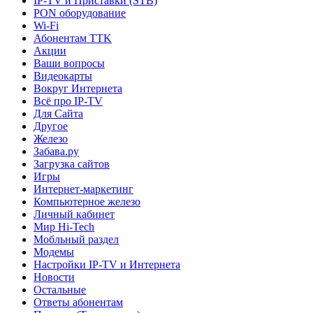
IP-TV и Приставки (STB)
PON оборудование
Wi-Fi
Абонентам TTK
Акции
Ваши вопросы
Видеокарты
Вокруг Интернета
Всё про IP-TV
Для Сайта
Другое
Железо
Забава.ру
Загрузка сайтов
Игры
Интернет-маркетинг
Компьютерное железо
Личный кабинет
Мир Hi-Tech
Мобльный раздел
Модемы
Настройки IP-TV и Интернета
Новости
Остальные
Ответы абонентам