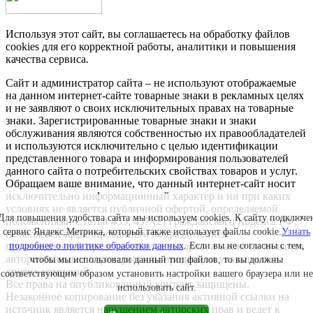
Используя этот сайт, вы соглашаетесь на обработку файлов
cookies для его корректной работы, аналитики и повышения
качества сервиса.
Сайт и администратор сайта – не используют отображаемые
на данном интернет-сайте товарные знаки в рекламных целях
и не заявляют о своих исключительных правах на товарные
знаки. Зарегистрированные товарные знаки и знаки
обслуживания являются собственностью их правообладателей
и используются исключительно с целью идентификации
представленного товара и информирования пользователей
данного сайта о потребительских свойствах товаров и услуг.
Обращаем ваше внимание, что данный интернет-сайт носит
исключительно информационный характер и ни при каких
условиях не является публичной офертой, определяемой
Для повышения удобства сайта мы используем cookies. К сайту подключе
положениями Статьи 435, 437 (2) Гражданского Кодекса РФ;
сервис Яндекс.Метрика, который также использует файлы cookie.
Узнать
не является аффилированным подразделением
производителей представленных товаров, а также не является
подробнее о политике обработки данных
. Если вы не согласны с тем,
авторизованным партнером или продавцом указанных и
чтобы мы использовали данный тип файлов, то вы должны
других компаний.
соответствующим образом установить настройки вашего браузера или не
Все права на опубликованный контент защищены.
использовать сайт.
Незаконное копирование без указания активной ссылки на
источник является нарушением авторских прав и ведет к