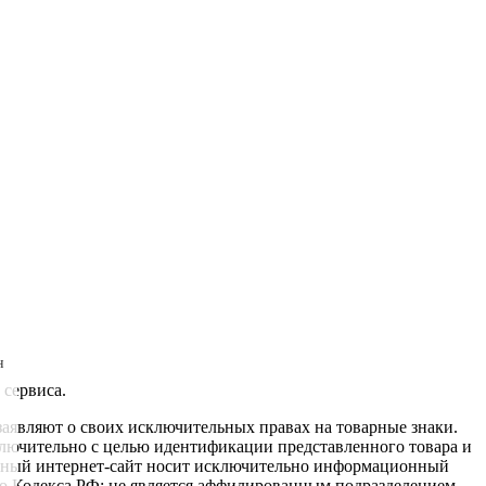
н
 сервиса.
заявляют о своих исключительных правах на товарные знаки.
ключительно с целью идентификации представленного товара и
данный интернет-сайт носит исключительно информационный
ого Кодекса РФ; не является аффилированным подразделением