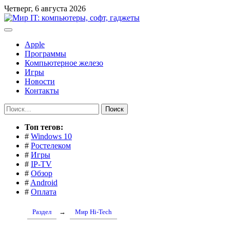
Перейти
Четверг, 6 августа 2026
к
содержимому
Apple
Программы
Компьютерное железо
Игры
Новости
Контакты
Найти:
Toп тегов:
#
Windows 10
#
Ростелеком
#
Игры
#
IP-TV
#
Обзор
#
Android
#
Оплата
Раздел
→
Мир Hi-Tech