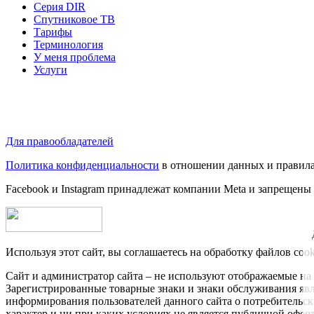
Серия DIR
Спутниковое ТВ
Тарифы
Терминология
У меня проблема
Услуги
Для правообладателей
Политика конфиденциальности
в отношении данных и правила
Facebook и Instagram принадлежат компании Metа и запрещены
Используя этот сайт, вы соглашаетесь на обработку файлов coo
Сайт и администратор сайта – не используют отображаемые на 
Зарегистрированные товарные знаки и знаки обслуживания яв
информирования пользователей данного сайта о потребительс
характер и ни при каких условиях не является публичной офе