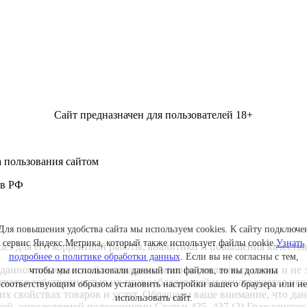
Сайт предназначен для пользователей 18+
 пользования сайтом
 в РФ
Для повышения удобства сайта мы используем cookies. К сайту подключе
сервис Яндекс.Метрика, который также использует файлы cookie.
Узнать
kies для его корректной работы, аналитики и повышения качества
подробнее о политике обработки данных
. Если вы не согласны с тем,
данном интернет-сайте товарные знаки в рекламных целях и не 
чтобы мы использовали данный тип файлов, то вы должны
ляются собственностью их правообладателей и используются ис
соответствующим образом установить настройки вашего браузера или не
ких свойствах товаров и услуг. Обращаем ваше внимание, что 
использовать сайт.
ртой, определяемой положениями Статьи 435, 437 (2) Гражданск