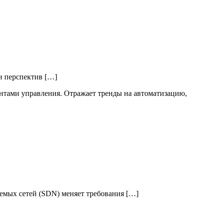
и перспектив […]
емых сетей (SDN) меняет требования […]