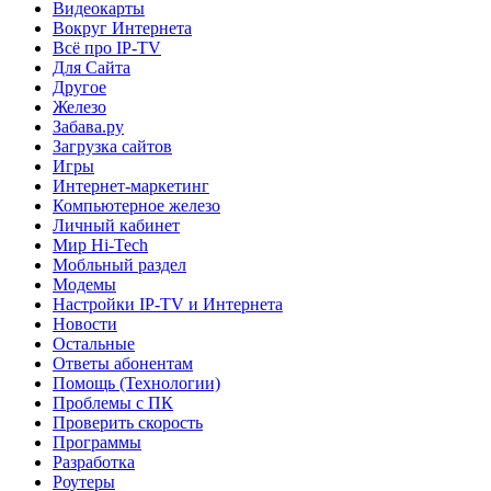
Видеокарты
Вокруг Интернета
Всё про IP-TV
Для Сайта
Другое
Железо
Забава.ру
Загрузка сайтов
Игры
Интернет-маркетинг
Компьютерное железо
Личный кабинет
Мир Hi-Tech
Мобльный раздел
Модемы
Настройки IP-TV и Интернета
Новости
Остальные
Ответы абонентам
Помощь (Технологии)
Проблемы с ПК
Проверить скорость
Программы
Разработка
Роутеры