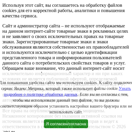
Используя этот сайт, вы соглашаетесь на обработку файлов
cookies для его корректной работы, аналитики и повышения
качества сервиса.
Сайт и администратор сайта – не используют отображаемые
на данном интернет-сайте товарные знаки в рекламных целях
и не заявляют о своих исключительных правах на товарные
знаки. Зарегистрированные товарные знаки и знаки
обслуживания являются собственностью их правообладателей
и используются исключительно с целью идентификации
представленного товара и информирования пользователей
данного сайта о потребительских свойствах товаров и услуг.
Обращаем ваше внимание, что данный интернет-сайт носит
исключительно информационный характер и ни при каких
условиях не является публичной офертой, определяемой
Для повышения удобства сайта мы используем cookies. К сайту подключе
положениями Статьи 435, 437 (2) Гражданского Кодекса РФ;
сервис Яндекс.Метрика, который также использует файлы cookie.
Узнать
не является аффилированным подразделением
производителей представленных товаров, а также не является
подробнее о политике обработки данных
. Если вы не согласны с тем,
авторизованным партнером или продавцом указанных и
чтобы мы использовали данный тип файлов, то вы должны
других компаний.
соответствующим образом установить настройки вашего браузера или не
Все права на опубликованный контент защищены.
использовать сайт.
Незаконное копирование без указания активной ссылки на
источник является нарушением авторских прав и ведет к
Я согласен/согласна
ответственности в соответствии с законодательством © 2026
2dsl.ru