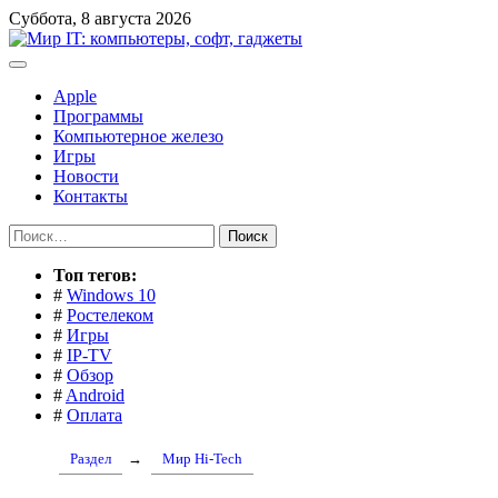
Перейти
Суббота, 8 августа 2026
к
содержимому
Apple
Программы
Компьютерное железо
Игры
Новости
Контакты
Найти:
Toп тегов:
#
Windows 10
#
Ростелеком
#
Игры
#
IP-TV
#
Обзор
#
Android
#
Оплата
Раздел
→
Мир Hi-Tech