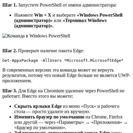
Шаг 1.
Запустите PowerShell от имени администратора:
Нажмите
Win + X
и выберите
«Windows PowerShell
(администратор)»
или
«Терминал Windows
(администратор)»
.
Шаг 2.
Проверьте наличие пакета Edge:
Get-AppxPackage -AllUsers *Microsoft.MicrosoftEdge*
В современных версиях эта команда может не вернуть
результатов, потому что новый Edge больше не является UWP-
приложением.
Шаг 3.
Для Edge на Chromium удаление через PowerShell не
работает. Вместо этого вы можете:
Скрыть ярлыки Edge
из меню «Пуск» и рабочего
стола — просто удалите их вручную.
Изменить браузер по умолчанию
на Chrome, Firefox
или другой — через «Параметры» → «Приложения» →
«Браузер по умолчанию».
Заблокировать автоматический запуск Edge
через