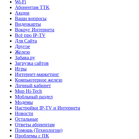
Wi-Fi
Абонентам TTK
Акции
Ваши вопросы
Видеокарты
Вокруг Интернета
Всё про IP-TV
Для Сайта
Другое
Железо
Забава.ру
Загрузка сайтов
Игры
Интернет-маркетинг
Компьютерное железо
Личный кабинет
Мир Hi-Tech
Мобльный раздел
Модемы
Настройки IP-TV и Интернета
Новости
Остальные
Ответы абонентам
Помощь (Технологии)
Проблемы с ПК