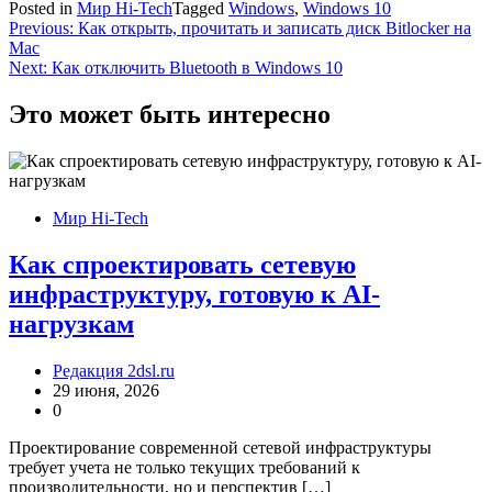
Posted in
Мир Hi-Tech
Tagged
Windows
,
Windows 10
Навигация
Previous:
Как открыть, прочитать и записать диск Bitlocker на
Mac
по
Next:
Как отключить Bluetooth в Windows 10
записям
Это может быть интересно
Мир Hi-Tech
Как спроектировать сетевую
инфраструктуру, готовую к AI-
нагрузкам
Редакция 2dsl.ru
29 июня, 2026
0
Проектирование современной сетевой инфраструктуры
требует учета не только текущих требований к
производительности, но и перспектив […]