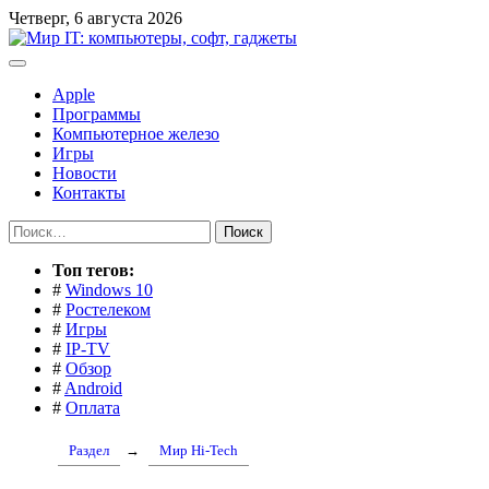
Перейти
Четверг, 6 августа 2026
к
содержимому
Apple
Программы
Компьютерное железо
Игры
Новости
Контакты
Найти:
Toп тегов:
#
Windows 10
#
Ростелеком
#
Игры
#
IP-TV
#
Обзор
#
Android
#
Оплата
Раздел
→
Мир Hi-Tech