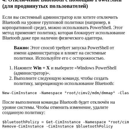
(для продвинутых пользователей)
Если вы системный администратор или хотите отключить
Bluetooth на уровне групповой политики (например, в
корпоративной среде), можно использовать PowerShell. Этот
метод применяет политику, которая блокирует использование
Bluetooth даже при наличии физического адаптера.
Важно:
Этот способ требует запуска PowerShell от
имени администратора и влияет на системные
политики. Используйте его с осторожностью.
Нажмите
Win + X
и выберите «Windows PowerShell
(администратор)».
Выполните следующую команду, чтобы создать
политику, запрещающую использование Bluetooth:
New-CimInstance -Namespace "root/cimv2/mdm/dmmap" -Clas
После выполнения команды Bluetooth будет отключён на
уровне системы. Чтобы отменить изменение, удалите
созданную политику:
$bluetoothPolicy = Get-CimInstance -Namespace "root/cim
Remove-CimInstance -CimInstance $bluetoothPolicy