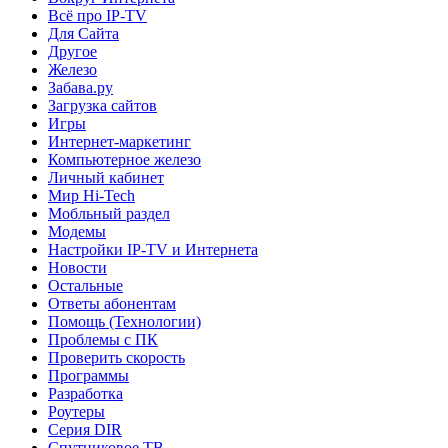
Всё про IP-TV
Для Сайта
Другое
Железо
Забава.ру
Загрузка сайтов
Игры
Интернет-маркетинг
Компьютерное железо
Личный кабинет
Мир Hi-Tech
Мобльный раздел
Модемы
Настройки IP-TV и Интернета
Новости
Остальные
Ответы абонентам
Помощь (Технологии)
Проблемы с ПК
Проверить скорость
Программы
Разработка
Роутеры
Серия DIR
Спутниковое ТВ