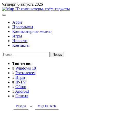
Перейти
Четверг, 6 августа 2026
к
содержимому
Apple
Программы
Компьютерное железо
Игры
Новости
Контакты
Найти:
Toп тегов:
#
Windows 10
#
Ростелеком
#
Игры
#
IP-TV
#
Обзор
#
Android
#
Оплата
Раздел
→
Мир Hi-Tech