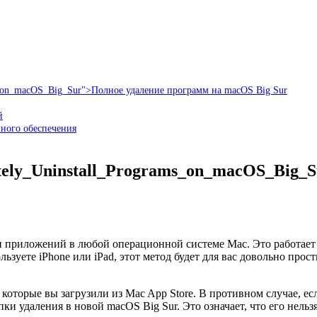
rams_on_macOS_Big_Sur">Полное удаление программ на macOS Big Sur
й
ного обеспечения
pletely_Uninstall_Programs_on_macOS_Big
приложений в любой операционной системе Mac. Это работает та
льзуете iPhone или iPad, этот метод будет для вас довольно про
которые вы загрузили из Mac App Store. В противном случае, есл
и удаления в новой macOS Big Sur. Это означает, что его нельзя