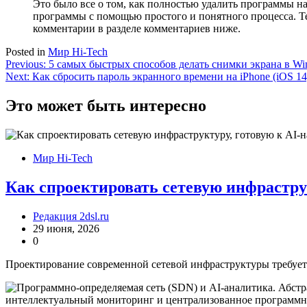
Это было все о том, как полностью удалить программы на
программы с помощью простого и понятного процесса. Тем
комментарии в разделе комментариев ниже.
Posted in
Мир Hi-Tech
Навигация
Previous:
5 самых быстрых способов делать снимки экрана в Win
Next:
Как сбросить пароль экранного времени на iPhone (iOS 14
по
записям
Это может быть интересно
Мир Hi-Tech
Как спроектировать сетевую инфрастру
Редакция 2dsl.ru
29 июня, 2026
0
Проектирование современной сетевой инфраструктуры требует 