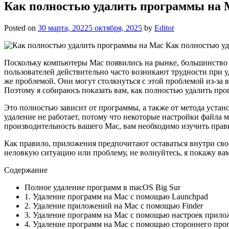
Как полностью удалить программы на Ma
Posted on
30 марта, 2022
5 октября, 2025
by
Editor
Как полностью уд
Поскольку компьютеры Mac появились на рынке, большинство п
пользователей действительно часто возникают трудности при 
же проблемой. Они могут столкнуться с этой проблемой из-за
Поэтому я собираюсь показать вам, как полностью удалить пр
Это полностью зависит от программы, а также от метода устан
удаление не работает, потому что некоторые настройки файла м
производительность вашего Mac, вам необходимо изучить пра
Как правило, приложения предпочитают оставаться внутри своег
неловкую ситуацию или проблему, не волнуйтесь, я покажу ва
Содержание
Полное удаление программ в macOS Big Sur
1. Удаление программ на Mac с помощью Launchpad
2. Удаление приложений на Mac с помощью Finder
3. Удаление программ на Mac с помощью настроек прил
4. Удаление программ на Mac с помощью стороннего про