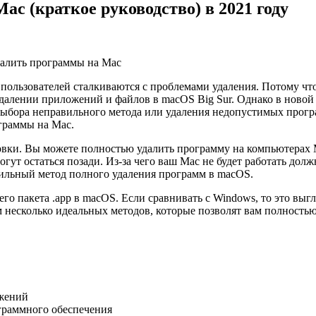
c (краткое руководство) в 2021 году
алить программы на Mac
ользователей сталкиваются с проблемами удаления. Потому что
удалении приложений и файлов в macOS Big Sur. Однако в новой
 выбора неправильного метода или удаления недопустимых прог
ограммы на Mac.
овки. Вы можете полностью удалить программу на компьютерах M
огут остаться позади. Из-за чего ваш Mac не будет работать до
вильный метод полного удаления программ в macOS.
о пакета .app в macOS. Если сравнивать с Windows, то это выгля
м несколько идеальных методов, которые позволят вам полность
ожений
граммного обеспечения