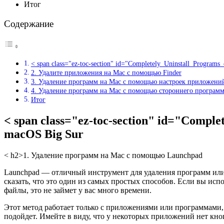
Итог
Содержание
< span class="ez-toc-section" id="Completely_Uninstall_Prog
2. Удалите приложения на Mac с помощью Finder
3. Удаление программ на Mac с помощью настроек приложени
4. Удаление программ на Mac с помощью стороннего программ
Итог
< span class="ez-toc-section" id="Com
macOS Big Sur
< h2>
1. Удаление программ на Mac с помощью Launchpad
Launchpad — отличный инструмент для удаления программ или 
сказать, что это один из самых простых способов. Если вы испо
файлы, это не займет у вас много времени.
Этот метод работает только с приложениями или программами, 
подойдет. Имейте в виду, что у некоторых приложений нет кнопк