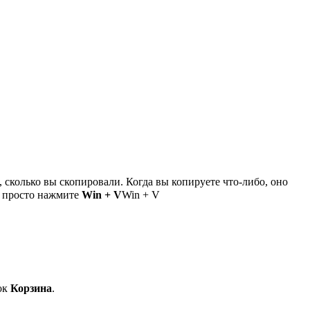
 сколько вы скопировали. Когда вы копируете что-либо, оно
, просто нажмите
Win + V
Win + V
чок
Корзина
.