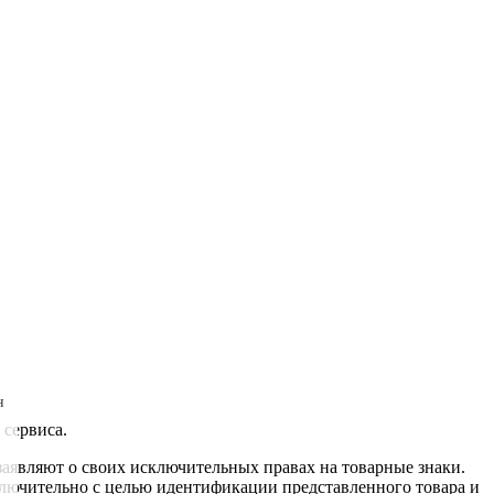
н
 сервиса.
заявляют о своих исключительных правах на товарные знаки.
ключительно с целью идентификации представленного товара и