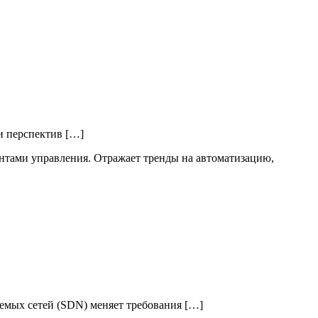
и перспектив […]
емых сетей (SDN) меняет требования […]