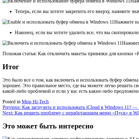
Наж
Теперь, если вы хотите закрепить его вверху, нажмите зн
Нажмите на
Наконец, если вы хотите удалить все, что вы скопировал
Нажмит
Похожая статья: Как отключить макеты привязки для кнопки «
Итог
Это было все о том, как включить и использовать буфер обмена
хорошее. Это правильное место, где вы можете легко решить с
какой-либо проблемой и если у вас есть какие-либо предложени
Posted in
Мир Hi-Tech
Навигация
Previous:
Как загрузить и использовать iCloud в Windows 11? —
Next:
Как решить проблему с неработающим меню «Пуск» в Wi
по
записям
Это может быть интересно