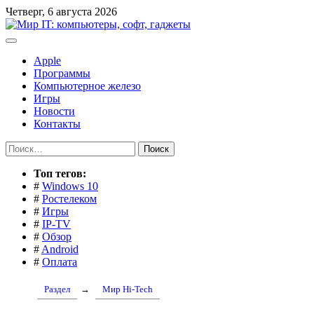
Перейти
Четверг, 6 августа 2026
к
содержимому
Apple
Программы
Компьютерное железо
Игры
Новости
Контакты
Найти:
Toп тегов:
#
Windows 10
#
Ростелеком
#
Игры
#
IP-TV
#
Обзор
#
Android
#
Оплата
Раздел
→
Мир Hi-Tech