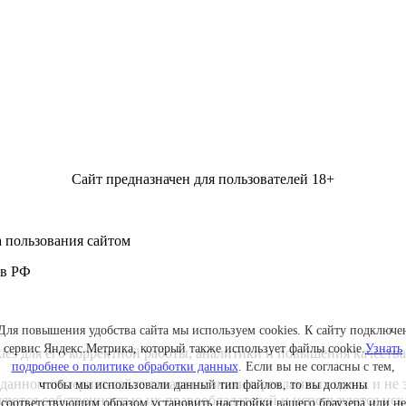
Сайт предназначен для пользователей 18+
 пользования сайтом
 в РФ
Для повышения удобства сайта мы используем cookies. К сайту подключе
сервис Яндекс.Метрика, который также использует файлы cookie.
Узнать
kies для его корректной работы, аналитики и повышения качества
подробнее о политике обработки данных
. Если вы не согласны с тем,
данном интернет-сайте товарные знаки в рекламных целях и не 
чтобы мы использовали данный тип файлов, то вы должны
ляются собственностью их правообладателей и используются ис
соответствующим образом установить настройки вашего браузера или не