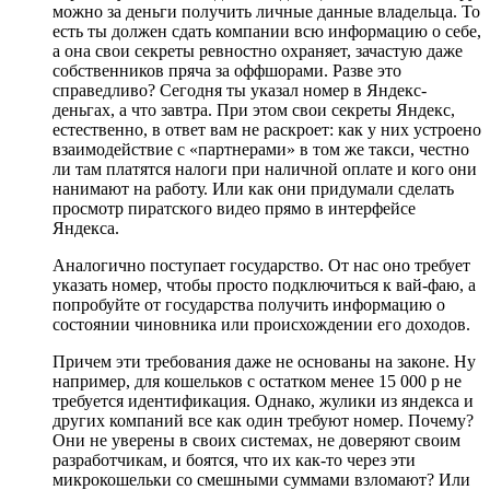
можно за деньги получить личные данные владельца. То
есть ты должен сдать компании всю информацию о себе,
а она свои секреты ревностно охраняет, зачастую даже
собственников пряча за оффшорами. Разве это
справедливо? Сегодня ты указал номер в Яндекс-
деньгах, а что завтра. При этом свои секреты Яндекс,
естественно, в ответ вам не раскроет: как у них устроено
взаимодействие с «партнерами» в том же такси, честно
ли там платятся налоги при наличной оплате и кого они
нанимают на работу. Или как они придумали сделать
просмотр пиратского видео прямо в интерфейсе
Яндекса.
Аналогично поступает государство. От нас оно требует
указать номер, чтобы просто подключиться к вай-фаю, а
попробуйте от государства получить информацию о
состоянии чиновника или происхождении его доходов.
Причем эти требования даже не основаны на законе. Ну
например, для кошельков с остатком менее 15 000 р не
требуется идентификация. Однако, жулики из яндекса и
других компаний все как один требуют номер. Почему?
Они не уверены в своих системах, не доверяют своим
разработчикам, и боятся, что их как-то через эти
микрокошельки со смешными суммами взломают? Или