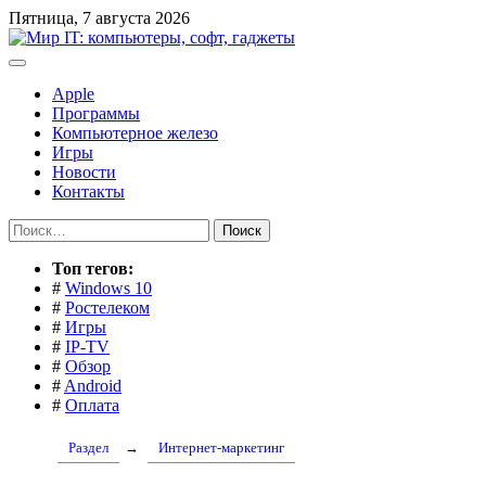
Перейти
Пятница, 7 августа 2026
к
содержимому
Apple
Программы
Компьютерное железо
Игры
Новости
Контакты
Найти:
Toп тегов:
#
Windows 10
#
Ростелеком
#
Игры
#
IP-TV
#
Обзор
#
Android
#
Оплата
Раздел
→
Интернет-маркетинг