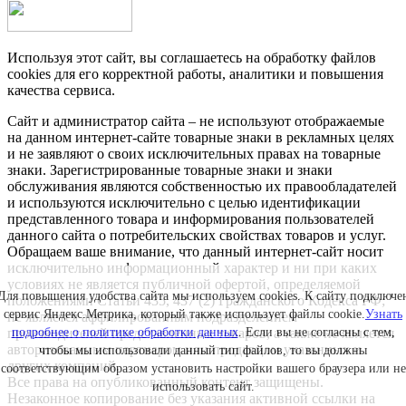
Используя этот сайт, вы соглашаетесь на обработку файлов
cookies для его корректной работы, аналитики и повышения
качества сервиса.
Сайт и администратор сайта – не используют отображаемые
на данном интернет-сайте товарные знаки в рекламных целях
и не заявляют о своих исключительных правах на товарные
знаки. Зарегистрированные товарные знаки и знаки
обслуживания являются собственностью их правообладателей
и используются исключительно с целью идентификации
представленного товара и информирования пользователей
данного сайта о потребительских свойствах товаров и услуг.
Обращаем ваше внимание, что данный интернет-сайт носит
исключительно информационный характер и ни при каких
условиях не является публичной офертой, определяемой
Для повышения удобства сайта мы используем cookies. К сайту подключе
положениями Статьи 435, 437 (2) Гражданского Кодекса РФ;
сервис Яндекс.Метрика, который также использует файлы cookie.
Узнать
не является аффилированным подразделением
производителей представленных товаров, а также не является
подробнее о политике обработки данных
. Если вы не согласны с тем,
авторизованным партнером или продавцом указанных и
чтобы мы использовали данный тип файлов, то вы должны
других компаний.
соответствующим образом установить настройки вашего браузера или не
Все права на опубликованный контент защищены.
использовать сайт.
Незаконное копирование без указания активной ссылки на