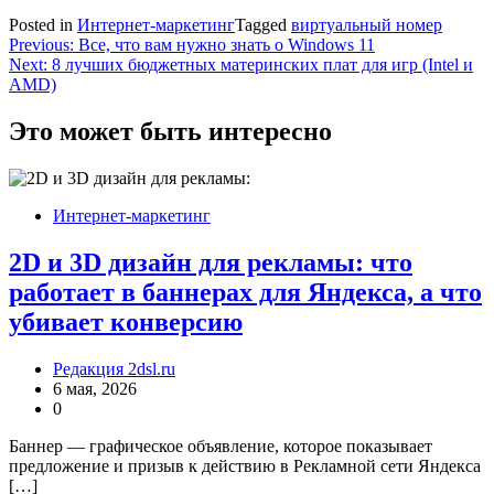
Posted in
Интернет-маркетинг
Tagged
виртуальный номер
Навигация
Previous:
Все, что вам нужно знать о Windows 11
Next:
8 лучших бюджетных материнских плат для игр (Intel и
по
AMD)
записям
Это может быть интересно
Интернет-маркетинг
2D и 3D дизайн для рекламы: что
работает в баннерах для Яндекса, а что
убивает конверсию
Редакция 2dsl.ru
6 мая, 2026
0
Баннер — графическое объявление, которое показывает
предложение и призыв к действию в Рекламной сети Яндекса
[…]