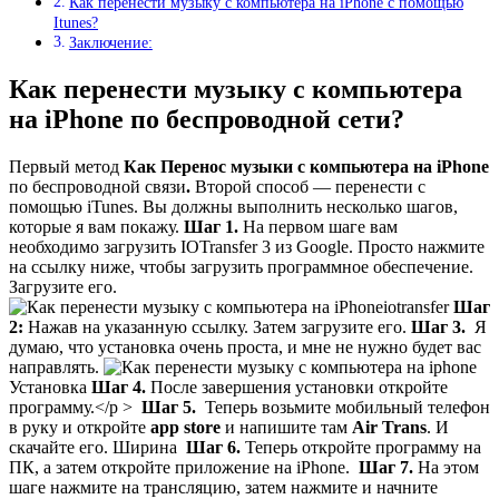
Как перенести музыку с компьютера на iPhone с помощью
Itunes?
Заключение:
Как перенести музыку с компьютера
на iPhone по беспроводной сети?
Первый метод
Как Перенос музыки с компьютера на iPhone
по беспроводной связи
.
Второй способ — перенести с
помощью iTunes. Вы должны выполнить несколько шагов,
которые я вам покажу.
Шаг 1.
На первом шаге вам
необходимо загрузить IOTransfer 3 из Google. Просто нажмите
на ссылку ниже, чтобы загрузить программное обеспечение.
Загрузите его.
iotransfer
Шаг
2:
Нажав на указанную ссылку. Затем загрузите его.
Шаг 3.
Я
думаю, что установка очень проста, и мне не нужно будет вас
направлять.
Установка
Шаг 4.
После завершения установки откройте
программу.</p >
Шаг 5.
Теперь возьмите мобильный телефон
в руку и откройте
app store
и напишите там
Air Trans
. И
скачайте его. Ширина
Шаг 6.
Теперь откройте программу на
ПК, а затем откройте приложение на iPhone.
Шаг 7.
На этом
шаге нажмите на трансляцию, затем нажмите и начните