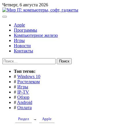
Перейти
Четверг, 6 августа 2026
к
содержимому
Apple
Программы
Компьютерное железо
Игры
Новости
Контакты
Найти:
Toп тегов:
#
Windows 10
#
Ростелеком
#
Игры
#
IP-TV
#
Обзор
#
Android
#
Оплата
Раздел
→
Apple