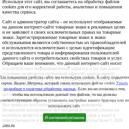
Используя этот сайт, вы соглашаетесь на обработку файлов
cookies для его корректной работы, аналитики и повышения
качества сервиса.
Сайт и администратор сайта – не используют отображаемые
на данном интернет-сайте товарные знаки в рекламных целях
и не заявляют о своих исключительных правах на товарные
знаки. Зарегистрированные товарные знаки и знаки
обслуживания являются собственностью их правообладателей
и используются исключительно с целью идентификации
представленного товара и информирования пользователей
данного сайта о потребительских свойствах товаров и услуг.
Обращаем ваше внимание, что данный интернет-сайт носит
исключительно информационный характер и ни при каких
условиях не является публичной офертой, определяемой
Для повышения удобства сайта мы используем cookies. К сайту подключе
положениями Статьи 435, 437 (2) Гражданского Кодекса РФ;
сервис Яндекс.Метрика, который также использует файлы cookie.
Узнать
не является аффилированным подразделением
производителей представленных товаров, а также не является
подробнее о политике обработки данных
. Если вы не согласны с тем,
авторизованным партнером или продавцом указанных и
чтобы мы использовали данный тип файлов, то вы должны
других компаний.
соответствующим образом установить настройки вашего браузера или не
Все права на опубликованный контент защищены.
использовать сайт.
Незаконное копирование без указания активной ссылки на
источник является нарушением авторских прав и ведет к
Я согласен/согласна
ответственности в соответствии с законодательством © 2026
2dsl.ru