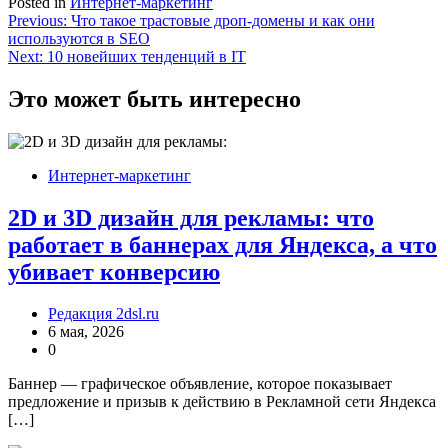
Posted in
Интернет-маркетинг
Навигация
Previous:
Что такое трастовые дроп-домены и как они
используются в SEO
по
Next:
10 новейших тенденций в IT
записям
Это может быть интересно
Интернет-маркетинг
2D и 3D дизайн для рекламы: что
работает в баннерах для Яндекса, а что
убивает конверсию
Редакция 2dsl.ru
6 мая, 2026
0
Баннер — графическое объявление, которое показывает
предложение и призыв к действию в Рекламной сети Яндекса
[…]