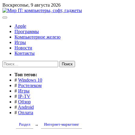
Перейти
Воскресенье, 9 августа 2026
к
содержимому
Apple
Программы
Компьютерное железо
Игры
Новости
Контакты
Найти:
Toп тегов:
#
Windows 10
#
Ростелеком
#
Игры
#
IP-TV
#
Обзор
#
Android
#
Оплата
Раздел
→
Интернет-маркетинг