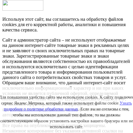
Используя этот сайт, вы соглашаетесь на обработку файлов
cookies для его корректной работы, аналитики и повышения
качества сервиса.
Сайт и администратор сайта – не используют отображаемые
на данном интернет-сайте товарные знаки в рекламных целях
и не заявляют о своих исключительных правах на товарные
знаки. Зарегистрированные товарные знаки и знаки
обслуживания являются собственностью их правообладателей
и используются исключительно с целью идентификации
представленного товара и информирования пользователей
данного сайта о потребительских свойствах товаров и услуг.
Обращаем ваше внимание, что данный интернет-сайт носит
исключительно информационный характер и ни при каких
условиях не является публичной офертой, определяемой
Для повышения удобства сайта мы используем cookies. К сайту подключе
положениями Статьи 435, 437 (2) Гражданского Кодекса РФ;
сервис Яндекс.Метрика, который также использует файлы cookie.
Узнать
не является аффилированным подразделением
производителей представленных товаров, а также не является
подробнее о политике обработки данных
. Если вы не согласны с тем,
авторизованным партнером или продавцом указанных и
чтобы мы использовали данный тип файлов, то вы должны
других компаний.
соответствующим образом установить настройки вашего браузера или не
Все права на опубликованный контент защищены.
использовать сайт.
Незаконное копирование без указания активной ссылки на