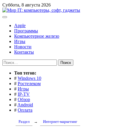
Перейти
Суббота, 8 августа 2026
к
содержимому
Apple
Программы
Компьютерное железо
Игры
Новости
Контакты
Найти:
Toп тегов:
#
Windows 10
#
Ростелеком
#
Игры
#
IP-TV
#
Обзор
#
Android
#
Оплата
Раздел
→
Интернет-маркетинг