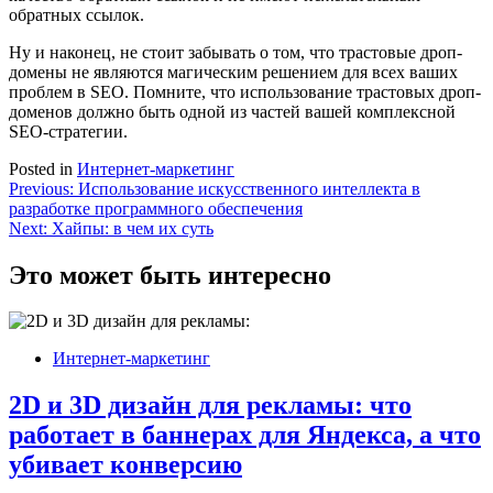
обратных ссылок.
Ну и наконец, не стоит забывать о том, что трастовые дроп-
домены не являются магическим решением для всех ваших
проблем в SEO. Помните, что использование трастовых дроп-
доменов должно быть одной из частей вашей комплексной
SEO-стратегии.
Posted in
Интернет-маркетинг
Навигация
Previous:
Использование искусственного интеллекта в
разработке программного обеспечения
по
Next:
Хайпы: в чем их суть
записям
Это может быть интересно
Интернет-маркетинг
2D и 3D дизайн для рекламы: что
работает в баннерах для Яндекса, а что
убивает конверсию