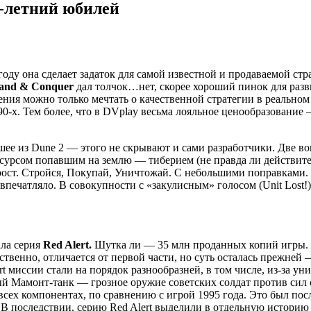
-летний юбилей
 году она сделает задаток для самой известной и продаваемой с
nd & Conquer
дал толчок…нет, скорее хороший пинок для разв
ения можно только мечтать о качественной стратегии в реально
90-х. Тем более, что в DVplay весьма лояльное ценообразование 
чшее из Dune 2 — этого не скрывают и сами разработчики. Две
есурсом попавшим на землю — тиберием (не правда ли действит
 прост. Стройся, Покупай, Уничтожай. С небольшими поправками.
о впечатляло. В совокупности с «закулисным» голосом (Unit Los
ла серия
Red Alert.
Шутка ли — 35 млн проданных копий игры. И
ственно, отличается от первой части, но суть осталась прежней
t миссии стали на порядок разнообразней, в том числе, из-за ун
ый Мамонт-танк — грозное оружие советских солдат против сил 
всех компонентах, по сравнению с игрой 1995 года. Это был по
у. В последствии, серию Red Alert выделили в отдельную истор