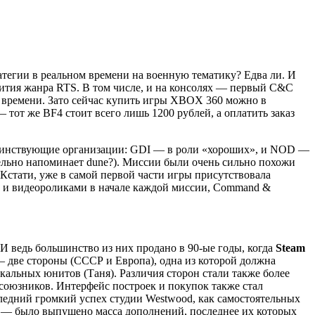
тратегии в реальном времени на военную тематику? Едва ли. И
ития жанра RTS. В том числе, и на консолях — первый
C&C
м времени. Зато сейчас купить игры XBOX 360 можно в
— тот же BF4 стоит всего лишь 1200 рублей, а оплатить заказ
 воинствующие организации: GDI — в роли «хороших», и NOD —
ельно напоминает dune?). Миссии были очень сильно похожи
 Кстати, уже в самой первой части игры присутствовала
t!) и видеороликами в начале каждой миссии, Command &
 ведь большинство из них продано в 90-ые годы, когда
Steam
 — две стороны (СССР и Европа), одна из которой должна
икальных юнитов (Таня). Различия сторон стали также более
союзников. Интерфейс построек и покупок также стал
следний громкий успех студии Westwood, как самостоятельных
ию — было выпущено масса дополнений, последнее их которых