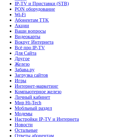
IP-TV и Приставки (STB)
PON оборудование
Wi-Fi
Абонентам TTK
Акции
Ваши вопросы
Видеокарты
Вокруг Интернета
Всё про IP-TV
Для Сайта
Другое
Железо
Забава.ру
Загрузка сайтов
Игры
Интернет-маркетинг
Компьютерное железо
Личный кабинет
Мир Hi-Tech
Мобльный раздел
Модемы
Настройки IP-TV и Интернета
Новости
Остальные
Ответы абонентам