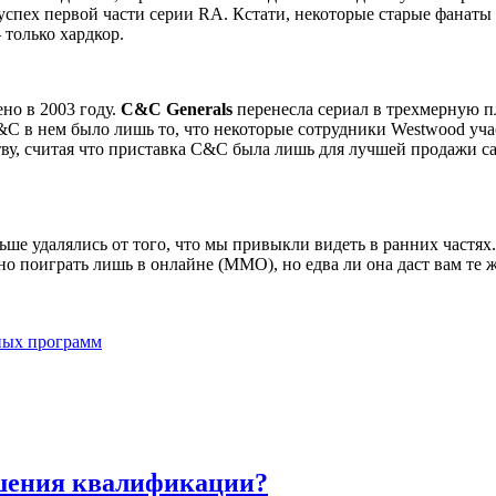
 успех первой части серии RA. Кстати, некоторые старые фанаты
 только хардкор.
но в 2003 году.
С&C Generals
перенесла сериал в трехмерную п
C в нем было лишь то, что некоторые сотрудники Westwood уча
тву, считая что приставка C&C была лишь для лучшей продажи 
е удалялись от того, что мы привыкли видеть в ранних частях. 
но поиграть лишь в онлайне (ММО), но едва ли она даст вам те ж
ных программ
шения квалификации?