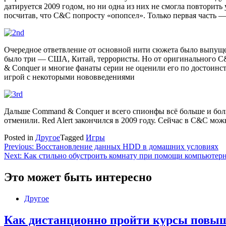
датируется 2009 годом, но ни одна из них не смогла повторить
посчитав, что C&C попросту «опопсел». Только первая часть —
Очередное ответвление от основной нити сюжета было выпуще
было три — США, Китай, террористы. Но от оригинального C&
& Conquer и многие фанаты серии не оценили его по достоинс
игрой с некоторыми нововведениями
Дальше Command & Conquer и всего спионфы всё больше и больш
отменили. Red Alert закончился в 2009 году. Сейчас в C&C мож
Posted in
Другое
Tagged
Игры
Навигация
Previous:
Восстановление данных HDD в домашних условиях
Next:
Как стильно обустроить комнату при помощи компьютер
по
записям
Это может быть интересно
Другое
Как дистанционно пройти курсы повы