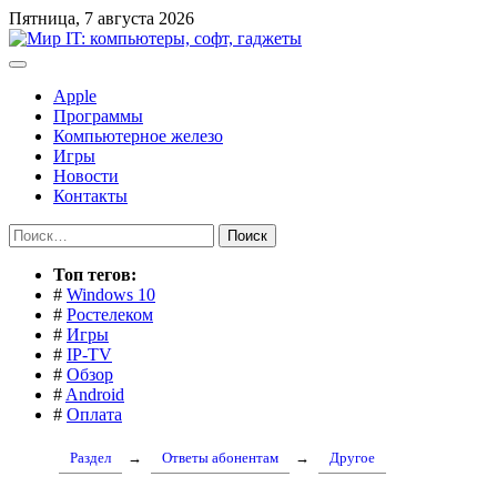
Перейти
Пятница, 7 августа 2026
к
содержимому
Apple
Программы
Компьютерное железо
Игры
Новости
Контакты
Найти:
Toп тегов:
#
Windows 10
#
Ростелеком
#
Игры
#
IP-TV
#
Обзор
#
Android
#
Оплата
Раздел
→
Ответы абонентам
→
Другое