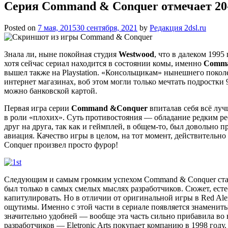
Серия Command & Conquer отмечает 20
Posted on
7 мая, 2015
30 сентября, 2021
by
Редакция 2dsl.ru
Знала ли, ныне покойная студия
Westwood
, что в далеком 1995
хотя сейчас сериал находится в состоянии комы, именно
Comma
вышел также на Playstation. «Консольщикам» нынешнего покол
интернет магазинах, воб этом могли только мечтать подростки 
можно банковской картой.
Первая игра серии
Command &Conquer
впиталав себя всё лу
в роли «плохих». Суть противостояния — обладание редким р
друг на друга, так как и геймплей, в общем-то, был довольно
авиация. Качество игры в целом, на тот момент, действительн
Conquer произвел просто фурор!
Следующим и самым громким успехом Command & Conquer ста
был только в самых смелых мыслях разработчиков. Сюжет, есте
капитулировать. Но в отличии от оригинальной игры в Red Aler
ощутимы. Именно с этой части в сериале появляется знаменит
значительно удобней — вообще эта часть сильно прибавила во 
разработчиков — Eletronic Arts покупает компанию в 1998 год