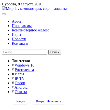
Перейти
Суббота, 8 августа 2026
к
содержимому
Apple
Программы
Компьютерное железо
Игры
Новости
Контакты
Найти:
Toп тегов:
#
Windows 10
#
Ростелеком
#
Игры
#
IP-TV
#
Обзор
#
Android
#
Оплата
Раздел
→
Вокруг Интернета