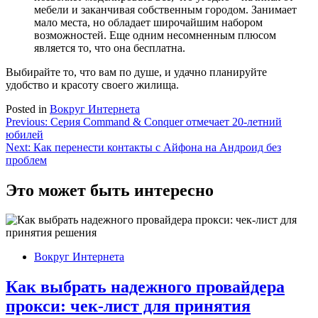
мебели и заканчивая собственным городом. Занимает
мало места, но обладает широчайшим набором
возможностей. Еще одним несомненным плюсом
является то, что она бесплатна.
Выбирайте то, что вам по душе, и удачно планируйте
удобство и красоту своего жилища.
Posted in
Вокруг Интернета
Навигация
Previous:
Серия Command & Conquer отмечает 20-летний
юбилей
по
Next:
Как перенести контакты с Айфона на Андроид без
записям
проблем
Это может быть интересно
Вокруг Интернета
Как выбрать надежного провайдера
прокси: чек-лист для принятия