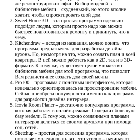
же реконструировать офис. Выбор моделей в
библиотеке мебели – скудненький, но этого вполне
хватит, чтобы спроектировать свой дом.
Sweet Home 3D – эта простая программа идеально
подойдет людям, которым просто надо как можно
быстрее подготовиться к ремонту и прикинуть, что к
чему.
Kitchendraw – исходя из названия, можно понять, что
программа предназначена для разработки дизайна
кухонь. Но, несмотря на это, можно создать план и всей
квартиры. В ней можно работать как в 2D, так и в 3D-
формате. К тому же, существует целое множество
библиотек мебели для этой программы, что позволит
Вам реалистичнее создать дом своей мечты.
Pro100 – программа с понятным интерфейсом, которая
изначально ориентировалась на проектирование мебели.
Сейчас приобрела популярности именно как программа
для разработки дизайна интерьера.
Icovia Room Planer – достаточно популярная программа,
которая работает в онлайн-режиме. Содержит большую
базу мебели. К тому же, можно созданными планами
интерьеров делиться со своими друзьями при помощи
соц. сетей.
Sketchup – простая для освоения программа, которая
позволяет моделировать все, что угодно – начиная от