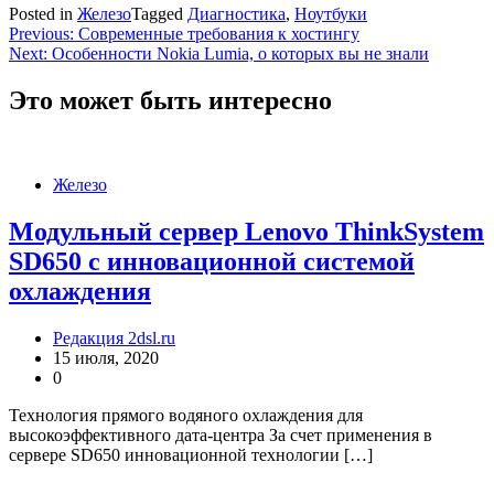
Posted in
Железо
Tagged
Диагностика
,
Ноутбуки
Навигация
Previous:
Современные требования к хостингу
Next:
Особенности Nokia Lumia, о которых вы не знали
по
записям
Это может быть интересно
Железо
Модульный сервер Lenovo ThinkSystem
SD650 с инновационной системой
охлаждения
Редакция 2dsl.ru
15 июля, 2020
0
Технология прямого водяного охлаждения для
высокоэффективного дата-центра За счет применения в
сервере SD650 инновационной технологии […]