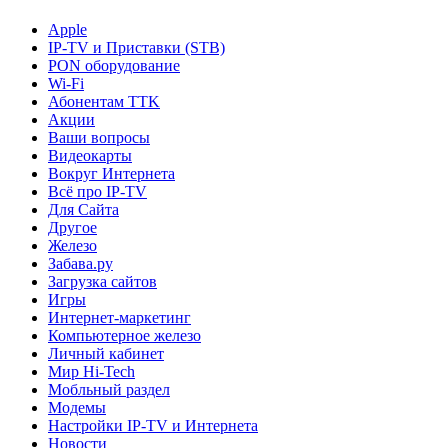
Apple
IP-TV и Приставки (STB)
PON оборудование
Wi-Fi
Абонентам TTK
Акции
Ваши вопросы
Видеокарты
Вокруг Интернета
Всё про IP-TV
Для Сайта
Другое
Железо
Забава.ру
Загрузка сайтов
Игры
Интернет-маркетинг
Компьютерное железо
Личный кабинет
Мир Hi-Tech
Мобльный раздел
Модемы
Настройки IP-TV и Интернета
Новости