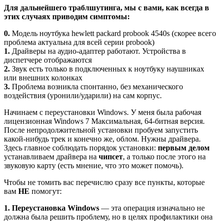
Для дальнейшего траблшутинга, мы с вами, как всегда в
этих случаях приводим симптомы:
0.
Модель ноутбука hewlett packard probook 4540s (скорее всего
проблема актуальна для всей серии probook)
1.
Драйверы на аудио-адаптер работают. Устройства в
диспетчере отображаются
2.
Звук есть только в подключенных к ноутбуку наушниках
или внешних колонках
3.
Проблема возникла спонтанно, без механического
воздействия (уронили/ударили) на сам корпус.
Начинаем с переустановки Windows. У меня была рабочая
лицензионная Windows 7 Максимальная, 64-битная версия.
После непродолжительной установки пробуем запустить
какой-нибудь трек и конечно же, облом. Нужны драйвера.
Здесь главное соблюдать порядок установки:
первым делом
устанавливаем драйвера на
чипсет
, а только после этого на
звуковую карту (есть мнение, что это может помочь).
Чтобы не томить вас перечислю сразу все пункты, которые
вам
НЕ
помогут:
1. Переустановка Windows
— эта операция изначально не
должна была решить проблему, но в целях профилактики она