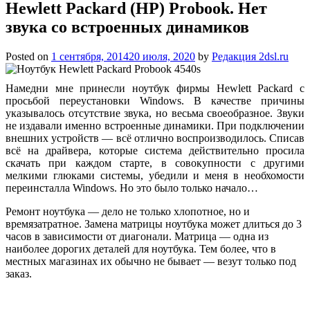
Hewlett Packard (HP) Probook. Нет
звука со встроенных динамиков
Posted on
1 сентября, 2014
20 июля, 2020
by
Редакция 2dsl.ru
Намедни мне принесли ноутбук фирмы Hewlett Packard с
просьбой переустановки Windows. В качестве причины
указывалось отсутствие звука, но весьма своеобразное. Звуки
не издавали именно встроенные динамики. При подключении
внешних устройств — всё отлично воспроизводилось. Списав
всё на драйвера, которые система действительно просила
скачать при каждом
старте, в совокупности с другими
мелкими глюками системы, убедили и меня в необхомости
переинсталла Windows. Но это было только начало…
Ремонт ноутбука — дело не только хлопотное, но и
времязатратное. Замена матрицы ноутбука может длиться до 3
часов в зависимости от диагонали. Матрица — одна из
наиболее дорогих деталей для ноутбука. Тем более, что в
местных магазинах их обычно не бывает — везут только под
заказ.