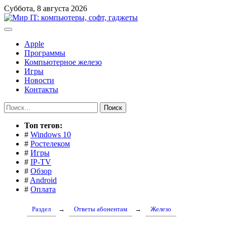
Перейти
Суббота, 8 августа 2026
к
содержимому
Apple
Программы
Компьютерное железо
Игры
Новости
Контакты
Найти:
Toп тегов:
#
Windows 10
#
Ростелеком
#
Игры
#
IP-TV
#
Обзор
#
Android
#
Оплата
Раздел
→
Ответы абонентам
→
Железо