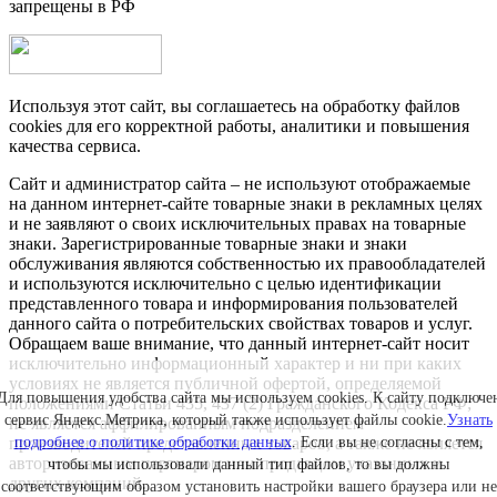
запрещены в РФ
Используя этот сайт, вы соглашаетесь на обработку файлов
cookies для его корректной работы, аналитики и повышения
качества сервиса.
Сайт и администратор сайта – не используют отображаемые
на данном интернет-сайте товарные знаки в рекламных целях
и не заявляют о своих исключительных правах на товарные
знаки. Зарегистрированные товарные знаки и знаки
обслуживания являются собственностью их правообладателей
и используются исключительно с целью идентификации
представленного товара и информирования пользователей
данного сайта о потребительских свойствах товаров и услуг.
Обращаем ваше внимание, что данный интернет-сайт носит
исключительно информационный характер и ни при каких
условиях не является публичной офертой, определяемой
Для повышения удобства сайта мы используем cookies. К сайту подключе
положениями Статьи 435, 437 (2) Гражданского Кодекса РФ;
сервис Яндекс.Метрика, который также использует файлы cookie.
Узнать
не является аффилированным подразделением
производителей представленных товаров, а также не является
подробнее о политике обработки данных
. Если вы не согласны с тем,
авторизованным партнером или продавцом указанных и
чтобы мы использовали данный тип файлов, то вы должны
других компаний.
соответствующим образом установить настройки вашего браузера или не