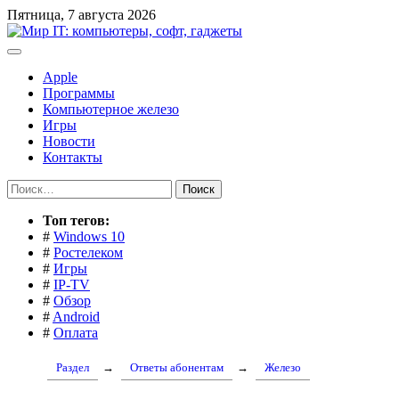
Перейти
Пятница, 7 августа 2026
к
содержимому
Apple
Программы
Компьютерное железо
Игры
Новости
Контакты
Найти:
Toп тегов:
#
Windows 10
#
Ростелеком
#
Игры
#
IP-TV
#
Обзор
#
Android
#
Оплата
Раздел
→
Ответы абонентам
→
Железо