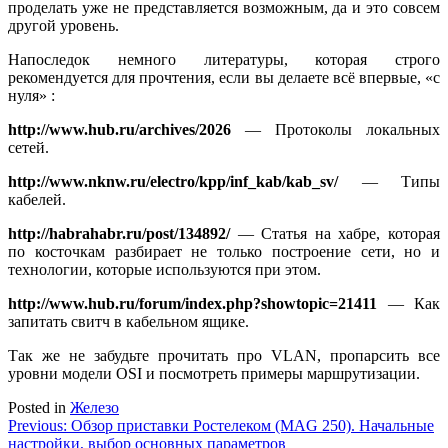
проделать уже не представляется возможным, да и это совсем
другой уровень.
Напоследок немного литературы, которая строго
рекомендуется для прочтения, если вы делаете всё впервые, «с
нуля» :
http://www.hub.ru/archives/2026
— Протоколы локальных
сетей.
http://www.nknw.ru/electro/kpp/inf_kab/kab_sv/
— Типы
кабелей.
http://habrahabr.ru/post/134892/
— Статья на хабре, которая
по косточкам разбирает не только построение сети, но и
технологии, которые используются при этом.
http://www.hub.ru/forum/index.php?showtopic=21411
— Как
запитать свитч в кабельном ящике.
Так же не забудьте прочитать про VLAN, пропарсить все
уровни модели OSI и посмотреть примеры маршрутизации.
Posted in
Железо
Навигация
Previous:
Обзор приставки Ростелеком (MAG 250). Начальные
настройки, выбор основных параметров