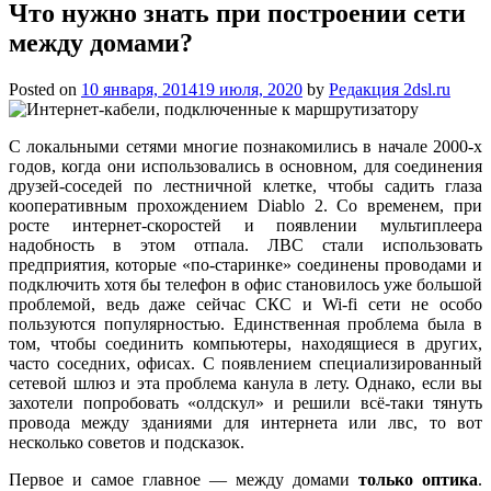
Что нужно знать при построении сети
между домами?
Posted on
10 января, 2014
19 июля, 2020
by
Редакция 2dsl.ru
С локальными сетями многие познакомились в начале 2000-х
годов, когда они использовались в основном, для соединения
друзей-соседей по лестничной клетке, чтобы садить глаза
кооперативным прохождением Diablo 2. Со временем, при
росте интернет-скоростей и появлении мультиплеера
надобность в этом отпала. ЛВС стали использовать
предприятия, которые «по-старинке»
соединены проводами и
подключить хотя бы телефон в офис становилось уже большой
проблемой, ведь даже сейчас СКС и Wi-fi сети не особо
пользуются популярностью. Единственная проблема была в
том, чтобы соединить компьютеры, находящиеся в других,
часто соседних, офисах. С появлением специализированный
сетевой шлюз и эта проблема канула в лету. Однако, если вы
захотели попробовать «олдскул» и решили всё-таки тянуть
провода между зданиями для интернета или лвс, то вот
несколько советов и подсказок.
Первое и самое главное — между домами
только оптика
.