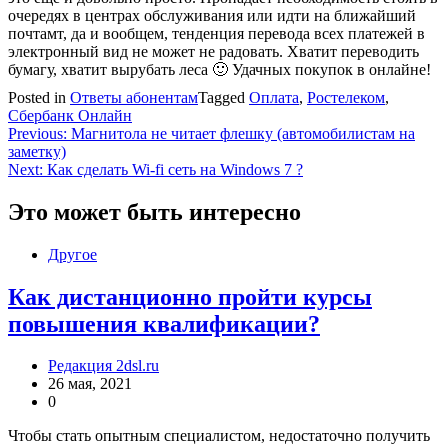
очередях в центрах обслуживания или идти на ближайший
почтамт, да и вообщем, тенденция перевода всех платежей в
электронный вид не может не радовать. Хватит переводить
бумагу, хватит вырубать леса 🙂 Удачных покупок в онлайне!
Posted in
Ответы абонентам
Tagged
Оплата
,
Ростелеком
,
Сбербанк Онлайн
Навигация
Previous:
Магнитола не читает флешку (автомобилистам на
заметку)
по
Next:
Как сделать Wi-fi сеть на Windows 7 ?
записям
Это может быть интересно
Другое
Как дистанционно пройти курсы
повышения квалификации?
Редакция 2dsl.ru
26 мая, 2021
0
Чтобы стать опытным специалистом, недостаточно получить