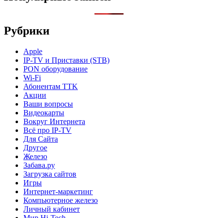
Рубрики
Apple
IP-TV и Приставки (STB)
PON оборудование
Wi-Fi
Абонентам TTK
Акции
Ваши вопросы
Видеокарты
Вокруг Интернета
Всё про IP-TV
Для Сайта
Другое
Железо
Забава.ру
Загрузка сайтов
Игры
Интернет-маркетинг
Компьютерное железо
Личный кабинет
Мир Hi-Tech