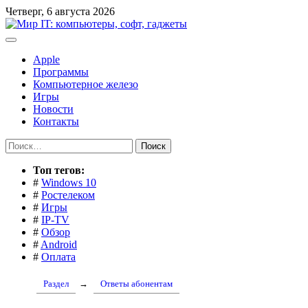
Перейти
Четверг, 6 августа 2026
к
содержимому
Apple
Программы
Компьютерное железо
Игры
Новости
Контакты
Найти:
Toп тегов:
#
Windows 10
#
Ростелеком
#
Игры
#
IP-TV
#
Обзор
#
Android
#
Оплата
Раздел
→
Ответы абонентам