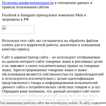
Политика конфиденциальности
в отношении данных и
правила пользования сайтом
Facebook и Instagram принадлежат компании Metа и
запрещены в РФ
Используя этот сайт, вы соглашаетесь на обработку файлов
cookies для его корректной работы, аналитики и повышения
качества сервиса.
Сайт и администратор сайта – не используют отображаемые
на данном интернет-сайте товарные знаки в рекламных целях
и не заявляют о своих исключительных правах на товарные
знаки. Зарегистрированные товарные знаки и знаки
обслуживания являются собственностью их правообладателей
и используются исключительно с целью идентификации
представленного товара и информирования пользователей
данного сайта о потребительских свойствах товаров и услуг.
Обращаем ваше внимание, что данный интернет-сайт носит
исключительно информационный характер и ни при каких
условиях не является публичной офертой, определяемой
Для повышения удобства сайта мы используем cookies. К сайту подключе
положениями Статьи 435, 437 (2) Гражданского Кодекса РФ;