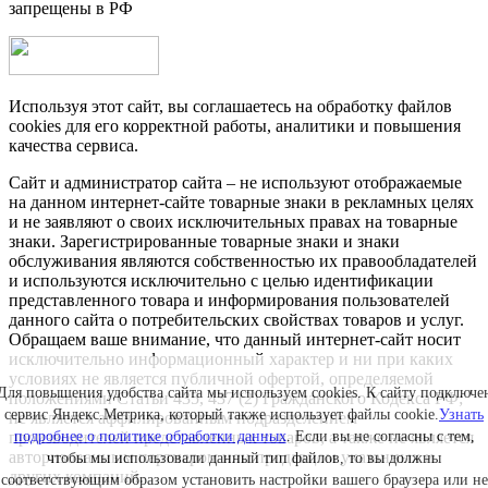
запрещены в РФ
Используя этот сайт, вы соглашаетесь на обработку файлов
cookies для его корректной работы, аналитики и повышения
качества сервиса.
Сайт и администратор сайта – не используют отображаемые
на данном интернет-сайте товарные знаки в рекламных целях
и не заявляют о своих исключительных правах на товарные
знаки. Зарегистрированные товарные знаки и знаки
обслуживания являются собственностью их правообладателей
и используются исключительно с целью идентификации
представленного товара и информирования пользователей
данного сайта о потребительских свойствах товаров и услуг.
Обращаем ваше внимание, что данный интернет-сайт носит
исключительно информационный характер и ни при каких
условиях не является публичной офертой, определяемой
Для повышения удобства сайта мы используем cookies. К сайту подключе
положениями Статьи 435, 437 (2) Гражданского Кодекса РФ;
сервис Яндекс.Метрика, который также использует файлы cookie.
Узнать
не является аффилированным подразделением
производителей представленных товаров, а также не является
подробнее о политике обработки данных
. Если вы не согласны с тем,
авторизованным партнером или продавцом указанных и
чтобы мы использовали данный тип файлов, то вы должны
других компаний.
соответствующим образом установить настройки вашего браузера или не