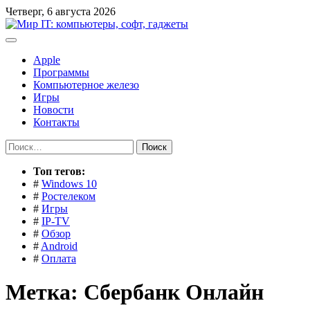
Перейти
Четверг, 6 августа 2026
к
содержимому
Apple
Программы
Компьютерное железо
Игры
Новости
Контакты
Найти:
Toп тегов:
#
Windows 10
#
Ростелеком
#
Игры
#
IP-TV
#
Обзор
#
Android
#
Оплата
Метка:
Сбербанк Онлайн