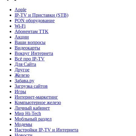
Apple
IP-TV и Приставки (STB)
PON оборудование
Wi-Fi
Абонентам TTK
Акции
Ваши вопросы
Видеокарты
Вокруг Интернета
Всё про IP-TV
Для Сайта
Другое
Железо
Забава.ру
Загрузка сайтов
Игры
Интернет-маркетинг
Компьютерное железо
Личный кабинет
Мир Hi-Tech
Мобльный раздел
Модемы
Настройки IP-TV и Интернета
Новости