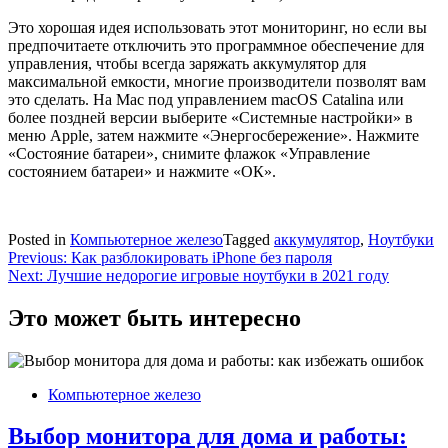
Это хорошая идея использовать этот мониторинг, но если вы
предпочитаете отключить это программное обеспечение для
управления, чтобы всегда заряжать аккумулятор для
максимальной емкости, многие производители позволят вам
это сделать. На Mac под управлением macOS Catalina или
более поздней версии выберите «Системные настройки» в
меню Apple, затем нажмите «Энергосбережение». Нажмите
«Состояние батареи», снимите флажок «Управление
состоянием батареи» и нажмите «ОК».
Posted in
Компьютерное железо
Tagged
аккумулятор
,
Ноутбуки
Навигация
Previous:
Как разблокировать iPhone без пароля
Next:
Лучшие недорогие игровые ноутбуки в 2021 году
по
записям
Это может быть интересно
Компьютерное железо
Выбор монитора для дома и работы: