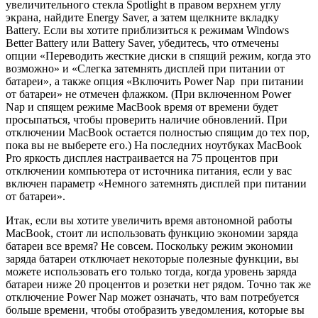
увеличительного стекла Spotlight в правом верхнем углу
экрана, найдите Energy Saver, а затем щелкните вкладку
Battery. Если вы хотите приблизиться к режимам Windows
Better Battery или Battery Saver, убедитесь, что отмечены
опции «Переводить жесткие диски в спящий режим, когда это
возможно» и «Слегка затемнять дисплей при питании от
батареи», а также опция «Включить Power Nap при питании
от батареи» не отмечен флажком. (При включенном Power
Nap и спящем режиме MacBook время от времени будет
просыпаться, чтобы проверить наличие обновлений. При
отключении MacBook остается полностью спящим до тех пор,
пока вы не выберете его.) На последних ноутбуках MacBook
Pro яркость дисплея настраивается на 75 процентов при
отключении компьютера от источника питания, если у вас
включен параметр «Немного затемнять дисплей при питании
от батареи».
Итак, если вы хотите увеличить время автономной работы
MacBook, стоит ли использовать функцию экономии заряда
батареи все время? Не совсем. Поскольку режим экономии
заряда батареи отключает некоторые полезные функции, вы
можете использовать его только тогда, когда уровень заряда
батареи ниже 20 процентов и розетки нет рядом. Точно так же
отключение Power Nap может означать, что вам потребуется
больше времени, чтобы отобразить уведомления, которые вы