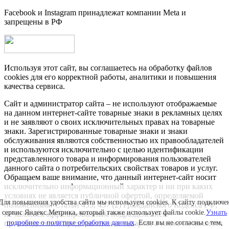
Facebook и Instagram принадлежат компании Metа и
запрещены в РФ
Используя этот сайт, вы соглашаетесь на обработку файлов
cookies для его корректной работы, аналитики и повышения
качества сервиса.
Сайт и администратор сайта – не используют отображаемые
на данном интернет-сайте товарные знаки в рекламных целях
и не заявляют о своих исключительных правах на товарные
знаки. Зарегистрированные товарные знаки и знаки
обслуживания являются собственностью их правообладателей
и используются исключительно с целью идентификации
представленного товара и информирования пользователей
данного сайта о потребительских свойствах товаров и услуг.
Обращаем ваше внимание, что данный интернет-сайт носит
исключительно информационный характер и ни при каких
условиях не является публичной офертой, определяемой
Для повышения удобства сайта мы используем cookies. К сайту подключе
положениями Статьи 435, 437 (2) Гражданского Кодекса РФ;
сервис Яндекс.Метрика, который также использует файлы cookie.
Узнать
не является аффилированным подразделением
производителей представленных товаров, а также не является
подробнее о политике обработки данных
. Если вы не согласны с тем,