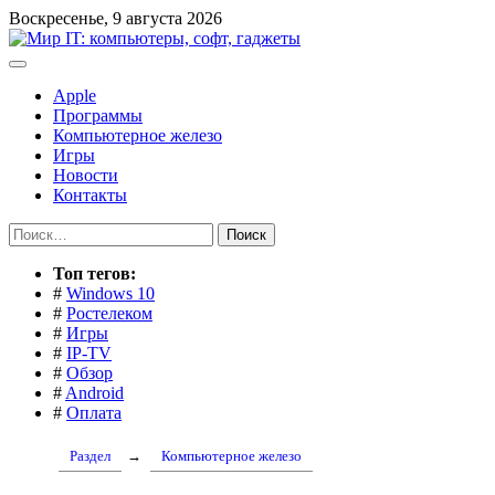
Перейти
Воскресенье, 9 августа 2026
к
содержимому
Apple
Программы
Компьютерное железо
Игры
Новости
Контакты
Найти:
Toп тегов:
#
Windows 10
#
Ростелеком
#
Игры
#
IP-TV
#
Обзор
#
Android
#
Оплата
Раздел
→
Компьютерное железо