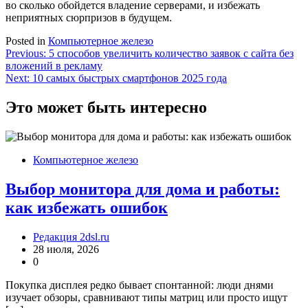
во сколько обойдется владение серверами, и избежать
неприятных сюрпризов в будущем.
Posted in
Компьютерное железо
Навигация
Previous:
5 способов увеличить количество заявок с сайта без
вложений в рекламу
по
Next:
10 самых быстрых смартфонов 2025 года
записям
Это может быть интересно
Компьютерное железо
Выбор монитора для дома и работы:
как избежать ошибок
Редакция 2dsl.ru
28 июля, 2026
0
Покупка дисплея редко бывает спонтанной: люди днями
изучает обзоры, сравнивают типы матриц или просто ищут