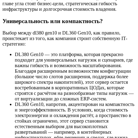
главе угла стоят бизнес-цели, стратегическая гибкость
инфраструктуры и долгосрочная стоимость владения.
Универсальность или компактность?
Выбор между dl380 gen10 и DL360 Gen10, как правило,
проистекает из того, как компания строит собственную IT-
стратегию:
DL380 Gen10 — это платформа, которая прекрасно
подходит для универсальных нагрузок и сценариев, где
важны гибкость и возможность масштабирования.
Благодаря расширенным возможностям конфигурации
(большое число слотов расширения, поддержка более
широкого спектра накопителей), этот сервер остается
востребованным в корпоративных ЦОДах, которые
строятся с расчётом на разнообразные типы нагрузок —
от виртуализации до сложных ERP-систем.
DL360 Gen10, напротив, акцентирован на компактность
и энергоэффективность. В условиях, когда стоимость
электроэнергии и охлаждения растёт, а пространство в
стойках ограничено, этот сервер становится
естественным выбором для высокоплотных
развертываний — например, в контейнерных
инфраструктурах, edge-решениях и средах, где важна