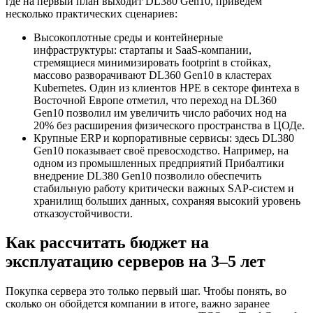
где на первый план выходит DL380 Gen10, приведем
несколько практических сценариев:
Высокоплотные среды и контейнерные
инфраструктуры: стартапы и SaaS-компании,
стремящиеся минимизировать footprint в стойках,
массово разворачивают DL360 Gen10 в кластерах
Kubernetes. Один из клиентов HPE в секторе финтеха в
Восточной Европе отметил, что переход на DL360
Gen10 позволил им увеличить число рабочих нод на
20% без расширения физического пространства в ЦОДе.
Крупные ERP и корпоративные сервисы: здесь DL380
Gen10 показывает своё превосходство. Например, на
одном из промышленных предприятий Прибалтики
внедрение DL380 Gen10 позволило обеспечить
стабильную работу критически важных SAP-систем и
хранилищ больших данных, сохраняя высокий уровень
отказоустойчивости.
Как рассчитать бюджет на
эксплуатацию серверов на 3–5 лет
Покупка сервера это только первый шаг. Чтобы понять, во
сколько он обойдется компании в итоге, важно заранее