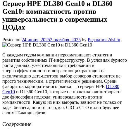
Сервер HPE DL380 Gen10 и DL360
Gen10: компактность против
универсальности в современных
ЦОДах
Posted on
24 июня, 2025
2 октября, 2025
by
Редакция 2dsl.ru
С каждым годом компании пересматривают стратегии
развития собственных IT-инфраструктур. В условиях бурного
роста данных, ужесточающихся требований к
энергоэффективности и возрастающих расходов на
эксплуатацию дата-центров выбор серверов становится не
просто техническим, а стратегическим решением. Среди
фаворитов корпоративного рынка — серверы HPE
DL380
Gen10
и DL360 Gen10, которые на практике олицетворяют
две философии подхода: универсальность против
компактности. Какую из них выбрать, зависит не только от
задач бизнеса, но и от того, как CIO и CTO видят будущее
своих IT-ландшафтов.
Содержание