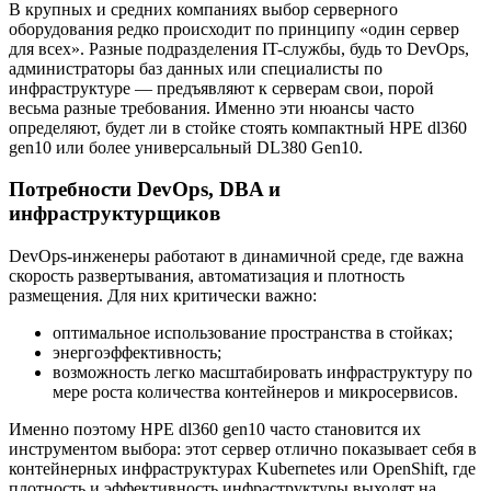
В крупных и средних компаниях выбор серверного
оборудования редко происходит по принципу «один сервер
для всех». Разные подразделения IT-службы, будь то DevOps,
администраторы баз данных или специалисты по
инфраструктуре — предъявляют к серверам свои, порой
весьма разные требования. Именно эти нюансы часто
определяют, будет ли в стойке стоять компактный HPE dl360
gen10 или более универсальный DL380 Gen10.
Потребности DevOps, DBA и
инфраструктурщиков
DevOps-инженеры работают в динамичной среде, где важна
скорость развертывания, автоматизация и плотность
размещения. Для них критически важно:
оптимальное использование пространства в стойках;
энергоэффективность;
возможность легко масштабировать инфраструктуру по
мере роста количества контейнеров и микросервисов.
Именно поэтому HPE dl360 gen10 часто становится их
инструментом выбора: этот сервер отлично показывает себя в
контейнерных инфраструктурах Kubernetes или OpenShift, где
плотность и эффективность инфраструктуры выходят на