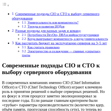
Современные подходы CIO и CTO к выбору серверного
оборудования
Универсальность или компактность?
Тренды в развитии ЦОДов
Разные подходы для разных задач и команд
Потребности DevOps, DBA и инфраструктурщиков
Когда выигрывает компактность, а когда универсальность
Как рассчитать бюджет на эксплуатацию серверов на 3–5 лет
Как считать правильно
Электричество и охлаждение — главные «скрытые»
траты
Современные подходы CIO и CTO к
выбору серверного оборудования
В современных компаниях именно CIO (Chief Information
Officer) и CTO (Chief Technology Officer) играют ключевую
роль в принятии решений о выборе серверных решений. Но
их фокус в этом процессе заметно эволюционировал за
последние годы. Если раньше главным критерием были
«грубые» параметры производительности (количество ядер,
объём памяти, пропускная способность сети), то теперь во