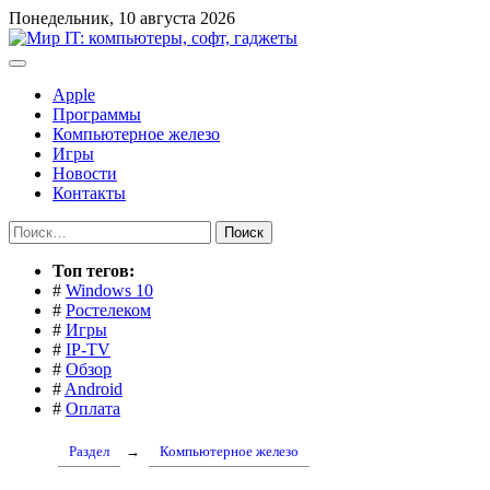
Перейти
Понедельник, 10 августа 2026
к
содержимому
Apple
Программы
Компьютерное железо
Игры
Новости
Контакты
Найти:
Toп тегов:
#
Windows 10
#
Ростелеком
#
Игры
#
IP-TV
#
Обзор
#
Android
#
Оплата
Раздел
→
Компьютерное железо