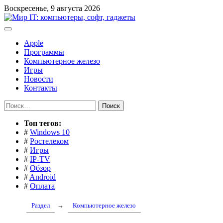
Перейти
Воскресенье, 9 августа 2026
к
содержимому
Apple
Программы
Компьютерное железо
Игры
Новости
Контакты
Найти:
Toп тегов:
#
Windows 10
#
Ростелеком
#
Игры
#
IP-TV
#
Обзор
#
Android
#
Оплата
Раздел
→
Компьютерное железо