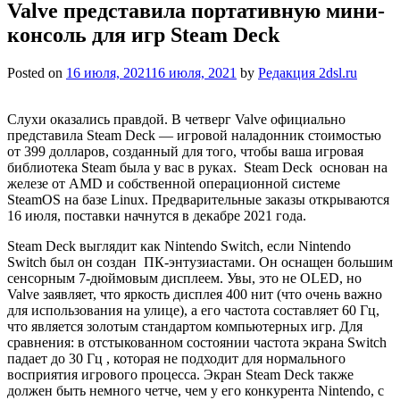
Valve представила портативную мини-
консоль для игр Steam Deck
Posted on
16 июля, 2021
16 июля, 2021
by
Редакция 2dsl.ru
Слухи оказались правдой. В четверг Valve официально
представила Steam Deck — игровой наладонник стоимостью
от 399 долларов, созданный для того, чтобы ваша игровая
библиотека Steam была у вас в руках. Steam Deck основан на
железе от AMD и собственной операционной системе
SteamOS на базе Linux. Предварительные заказы открываются
16 июля, поставки начнутся в декабре 2021 года.
Steam Deck выглядит как Nintendo Switch, если Nintendo
Switch был он создан ПК-энтузиастами. Он оснащен большим
сенсорным 7-дюймовым дисплеем. Увы, это не OLED, но
Valve заявляет, что яркость дисплея 400 нит (что очень важно
для использования на улице), а его частота составляет 60 Гц,
что является золотым стандартом компьютерных игр. Для
сравнения: в отстыкованном состоянии частота экрана Switch
падает до 30 Гц , которая не подходит для нормального
восприятия игрового процесса. Экран Steam Deck также
должен быть немного четче, чем у его конкурента Nintendo, с