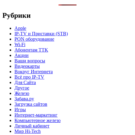
Рубрики
Apple
IP-TV и Приставки (STB)
PON оборудование
Wi-Fi
Абонентам TTK
Акции
Ваши вопросы
Видеокарты
Вокруг Интернета
Всё про IP-TV
Для Сайта
Другое
Железо
Забава.ру
Загрузка сайтов
Игры
Интернет-маркетинг
Компьютерное железо
Личный кабинет
Мир Hi-Tech