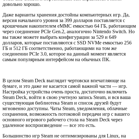
довольно хорошо.
Даже варианты хранения достойны компьютерных игр. Да,
версия начального уровня за 399 долларов поставляется с
крошечным накопителем eMMC емкостью 64 ГБ, работающим
через соединение PCIe Gen.2, аналогично Nintendo Switch. Но
вы также можете выбрать конфигурации за 529 и 649
долларов, которые поставляются с SSD NVMe емкостью 256
ГБ и 512 ГБ соответственно, работающими на том же
соединении PCIe 3.0, которое на данный момент является
самым популярным интерфейсом на обычных ПК.
В целом Steam Deck выглядит чертовски впечатляюще на
бумаге, и это даже не касается самой важной части — игр.
Настройка устройства очень проста, достаточно включить
Steam Deck, войти в свою учетную запись Steam, и вся ваша
существующая библиотека Steam и список друзей будут
мгновенно доступны. Чаты Steam, уведомления, облачные
сохранения, возможность потоковой передачи игр с вашего
основного игрового рабочего стола на Steam Deck через
удаленное воспроизведение — все это есть.
Большинство игр Steam не оптимизированы для Linux, на