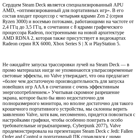
Сердцем Steam Deck является специализированный APU
AMD, «оптимизированный для портативных игр». В его
состав входит процессор с четырьмя ядрами Zen 2 (серия
Ryzen 3000) и восемью потоками, работающими на частоте от
2,4 ГГц до 3,5 ГГц, в сочетании с 8 ядрами графического
процессора Radeon, построенными на новой архитектуре
AMD RDNA 2, которая также присутствует в видеокартах
Radeon серии RX 6000, Xbox Series S | X и PlayStation 5.
Не ожидайте запуска трассировки лучей на Steam Deck — в
промо материалах нигде не упоминаются ультрасовременные
световые эффекты, но Valve утверждает, что она предлагает
«более чем достаточную производительность для запуска
новейших игр AAA в сочетании с очень эффективным
энергопотреблением.» Учитывая скромное разрешение
экрана, которое было бы явно недостаточно для
полноразмерного монитора, но вполне достаточно для такого
крошечного портативного устройства, мы склонны верить
заявлению Valve, хотя вам, несомненно, придется повозиться с
настройками графики, чтобы особенно поиграть в особо
требовательные игры(например, Cyberpunk 2077), Valve
продемонстрировала на презентации Steam Deck с Jedi: Fallen
Order and Control и портативный ПК справлялся с ними