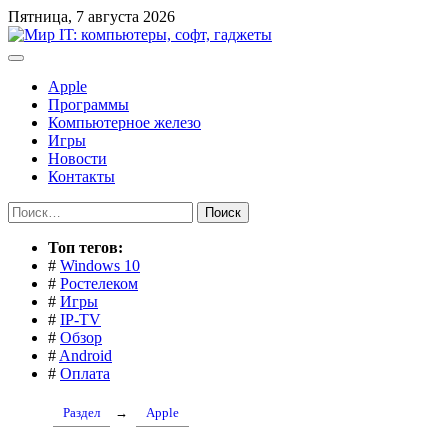
Перейти
Пятница, 7 августа 2026
к
содержимому
Apple
Программы
Компьютерное железо
Игры
Новости
Контакты
Найти:
Toп тегов:
#
Windows 10
#
Ростелеком
#
Игры
#
IP-TV
#
Обзор
#
Android
#
Оплата
Раздел
→
Apple