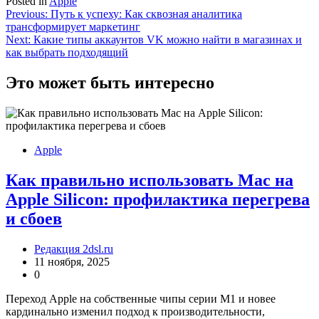
Posted in
Apple
Навигация
Previous:
Путь к успеху: Как сквозная аналитика
трансформирует маркетинг
по
Next:
Какие типы аккаунтов VK можно найти в магазинах и
записям
как выбрать подходящий
Это может быть интересно
Apple
Как правильно использовать Mac на
Apple Silicon: профилактика перегрева
и сбоев
Редакция 2dsl.ru
11 ноября, 2025
0
Переход Apple на собственные чипы серии M1 и новее
кардинально изменил подход к производительности,