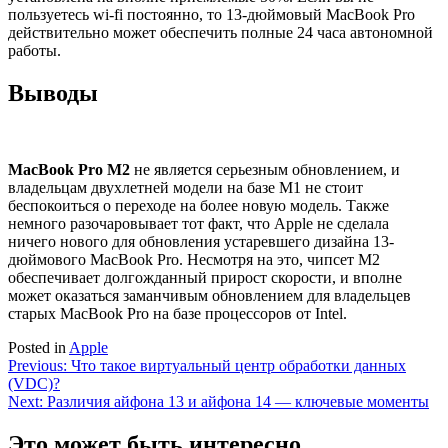
пользуетесь wi-fi постоянно, то 13-дюймовый MacBook Pro
действительно может обеспечить полные 24 часа автономной
работы.
Выводы
MacBook Pro M2
не является серьезным обновлением, и
владельцам двухлетней модели на базе M1 не стоит
беспокоиться о переходе на более новую модель. Также
немного разочаровывает тот факт, что Apple не сделала
ничего нового для обновления устаревшего дизайна 13-
дюймового MacBook Pro. Несмотря на это, чипсет M2
обеспечивает долгожданный прирост скорости, и вполне
может оказаться заманчивым обновлением для владельцев
старых MacBook Pro на базе процессоров от Intel.
Posted in
Apple
Навигация
Previous:
Что такое виртуальный центр обработки данных
(VDC)?
по
Next:
Различия айфона 13 и айфона 14 — ключевые моменты
записям
Это может быть интересно