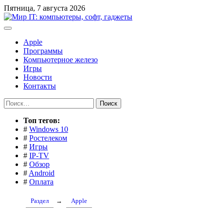
Перейти
Пятница, 7 августа 2026
к
содержимому
Apple
Программы
Компьютерное железо
Игры
Новости
Контакты
Найти:
Toп тегов:
#
Windows 10
#
Ростелеком
#
Игры
#
IP-TV
#
Обзор
#
Android
#
Оплата
Раздел
→
Apple