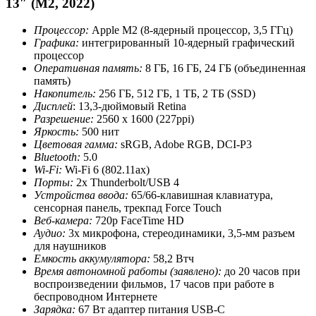
13″ (M2, 2022)
Процессор:
Apple M2 (8-ядерный процессор, 3,5 ГГц)
Графика:
интегрированный 10-ядерный графический
процессор
Оперативная память:
8 ГБ, 16 ГБ, 24 ГБ (объединенная
память)
Накопитель:
256 ГБ, 512 ГБ, 1 ТБ, 2 ТБ (SSD)
Дисплей
: 13,3-дюймовый Retina
Разрешение:
2560 x 1600 (227ppi)
Яркость:
500 нит
Цветовая гамма:
sRGB, Adobe RGB, DCI-P3
Bluetooth:
5.0
Wi-Fi:
Wi-Fi 6 (802.11ax)
Порты:
2x Thunderbolt/USB 4
Устройства ввода:
65/66-клавишная клавиатура,
сенсорная панель, трекпад Force Touch
Веб-камера:
720p FaceTime HD
Аудио:
3x микрофона, стереодинамики, 3,5-мм разъем
для наушников
Емкость аккумулятора:
58,2 Втч
Время автономной работы (заявлено):
до 20 часов при
воспроизведении фильмов, 17 часов при работе в
беспроводном Интернете
Зарядка:
67 Вт адаптер питания USB-C