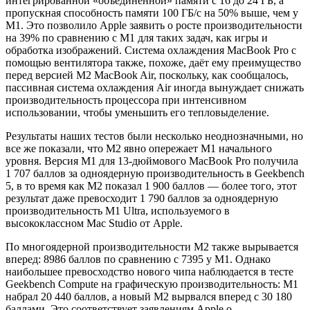
интегрированной «объединенной» памяти с 16 до 24 ГБ, а
пропускная способность памяти 100 ГБ/с на 50% выше, чем у
M1. Это позволило Apple заявить о росте производительности
на 39% по сравнению с M1 для таких задач, как игры и
обработка изображений. Система охлаждения MacBook Pro с
помощью вентилятора также, похоже, даёт ему преимущество
перед версией M2 MacBook Air, поскольку, как сообщалось,
пассивная система охлаждения Air иногда вынуждает снижать
производительность процессора при интенсивном
использовании, чтобы уменьшить его тепловыделение.
Результаты наших тестов были несколько неоднозначными, но
все же показали, что M2 явно опережает M1 начального
уровня. Версия M1 для 13-дюймового MacBook Pro получила
1 707 баллов за одноядерную производительность в Geekbench
5, в то время как M2 показал 1 900 баллов — более того, этот
результат даже превосходит 1 790 баллов за одноядерную
производительность M1 Ultra, используемого в
высококлассном Mac Studio от Apple.
По многоядерной производительности M2 также вырывается
вперед: 8986 баллов по сравнению с 7395 у M1. Однако
наибольшее превосходство нового чипа наблюдается в тесте
Geekbench Compute на графическую производительность: M1
набрал 20 440 баллов, а новый M2 вырвался вперед с 30 180
баллами. Это соответствует заявлениям Apple о