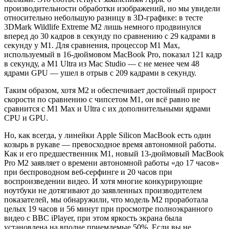
производительности обработки изображений, но мы увидели
относительно небольшую разницу в 3D-графике: в тесте
3DMark Wildlife Extreme M2 лишь немного продвинулся
вперед до 30 кадров в секунду по сравнению с 29 кадрами в
секунду у M1. Для сравнения, процессор M1 Max,
используемый в 16-дюймовом MacBook Pro, показал 121 кадр
в секунду, а M1 Ultra из Mac Studio — с не менее чем 48
ядрами GPU — ушел в отрыв с 209 кадрами в секунду.
Таким образом, хотя M2 и обеспечивает достойный прирост
скорости по сравнению с чипсетом M1, он всё равно не
сравнится с M1 Max и Ultra с их дополнительными ядрами
CPU и GPU.
Но, как всегда, у линейки Apple Silicon MacBook есть один
козырь в рукаве — превосходное время автономной работы.
Как и его предшественник M1, новый 13-дюймовый MacBook
Pro M2 заявляет о времени автономной работы «до 17 часов»
при беспроводном веб-серфинге и 20 часов при
воспроизведении видео. И хотя многие конкурирующие
ноутбуки не дотягивают до заявленных производителем
показателей, мы обнаружили, что модель M2 проработала
целых 19 часов и 56 минут при просмотре полноэкранного
видео с BBC iPlayer, при этом яркость экрана была
установлена на вполне приемлемые 50%. Если вы не