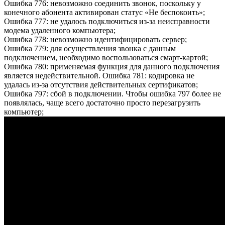
Ошибка 776: невозможно соединить звонок, поскольку у
конечного абонента активирован статус «Не беспокоить»;
Ошибка 777: не удалось подключиться из-за неисправности
модема удаленного компьютера;
Ошибка 778: невозможно идентифицировать сервер;
Ошибка 779: для осуществления звонка с данным
подключением, необходимо воспользоваться смарт-картой;
Ошибка 780: применяемая функция для данного подключения
является недействительной. Ошибка 781: кодировка не
удалась из-за отсутствия действительных сертификатов;
Ошибка 797: сбой в подключении. Чтобы ошибка 797 более не
появлялась, чаще всего достаточно просто перезагрузить
компьютер;