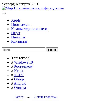
Перейти
Четверг, 6 августа 2026
к
содержимому
Apple
Программы
Компьютерное железо
Игры
Новости
Контакты
Найти:
Toп тегов:
#
Windows 10
#
Ростелеком
#
Игры
#
IP-TV
#
Обзор
#
Android
#
Оплата
Раздел
→
У меня проблема