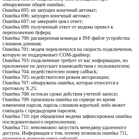
обнаружение общей ошибки;
Ошибка 695: не запущен конечный автомат;
Ошибка 696: запущен конечный автомат;
Ошибка 697: не завершён цикл ответ;
Ошибка 699: полученный ответ от модема привел к
переполнению буфера;
Ошибка 700: расширенная команда в INF-файле устройства
слишком длинная;
Ошибка 701: модем переключился на скорость подключения,
которую не поддерживает COM-драйвер;
Ошибка 703: подключение требует от вас информацию, но
приложение не допускает взаимодействия с пользователем;
Ошибка 704: недействителен номер callback;
Ошибка 705: недействителен режим авторизации;
Ошибка 707: обнаружена ошибка, которая относится к
протоколу X.25;
Ошибка 708: истекли сроки действия учетной записи;
Ошибка 709: произошла ошибка на сервере во время
изменения пароля, пароль слишком короткий либо может
совпадать с предыдущим паролем;
Ошибка 710: при обращении модема зафиксирована ошибка
последовательного переполнения;
Ошибка 711: невозможно запустить менеджер удаленного
доступа. Информация о том, почему возникла ошибка 711,
хранится в журнале учета событий;