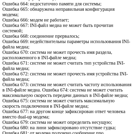
Ошибка 664: недостаточно памяти для системы;
Ошибка 665: обнаружена неправильная конфигурация
модема;
Ошибка 666: модем не работает;
Ошибка 667: INI-файл медиа не может быть прочитан
системой;
Ошибка 668: соединение прервалось;
Ошибка 669: недействительны параметры использования INI-
файла медиа;
Ошибка 670: система не может прочесть имя раздела,
расположенного в INI-файле медиа;
Ошибка 671: системе не может считать тип устройства INI-
файла медиа;
Ошибка 672: система не может прочесть имя устройства INI-
файла медиа;
Ошибка 673: система не может считать частоту использования
в INI-файле медиа. Ошибка 674: система не может считать
максимальную скорость передачи данных в INI-файле медиа;
Ошибка 675: система не может считать максимальную
скорость подключения в INI-файле медиа;
Ошибка 677: на другом конце зафиксирован ответ человека
вместо dual-up модема;
Ошибка 679: система не может определить несущую;
Ошибка 680: на лини зафиксировано отсутствие гудка;
Ошибка 681: от модема получено сообщение про