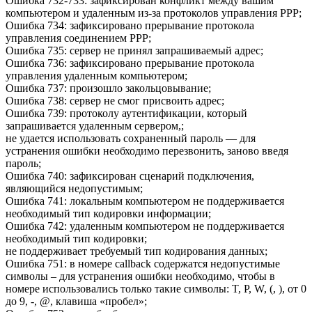
Ошибка 732-733: зафиксирован конфликт между вашим
компьютером и удаленным из-за протоколов управления PPP;
Ошибка 734: зафиксировано прерывание протокола
управления соединением PPP;
Ошибка 735: сервер не принял запрашиваемый адрес;
Ошибка 736: зафиксировано прерывание протокола
управления удаленным компьютером;
Ошибка 737: произошло закольцовывание;
Ошибка 738: сервер не смог присвоить адрес;
Ошибка 739: протоколу аутентификации, который
запрашивается удаленным сервером,;
не удается использовать сохраненный пароль — для
устранения ошибки необходимо перезвонить, заново введя
пароль;
Ошибка 740: зафиксирован сценарий подключения,
являющийся недопустимым;
Ошибка 741: локальным компьютером не поддерживается
необходимый тип кодировки информации;
Ошибка 742: удаленным компьютером не поддерживается
необходимый тип кодировки;
не поддерживает требуемый тип кодирования данных;
Ошибка 751: в номере callback содержатся недопустимые
символы – для устранения ошибки необходимо, чтобы в
номере использовались только такие символы: T, P, W, (, ), от 0
до 9, -, @, клавиша «пробел»;