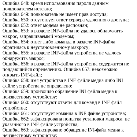
Ошибка 648: время использования пароля данным
пользователем истекло;
Ошибка 649: пользователь не имеет прав доступа;
Ошибка 650: отсутствует ответ сервера удаленного доступа;
Ошибка 652: ответ модема не распознан;
Ошибка 653: в разделе INF-файла не удалось обнаружить
макрос, запрашиваемый модемом;
Ошибка 654: ответ либо команда в разделе INF-файла
обратилась к неустановленному макросу;
Ошибка 655: в разделе INF-файла устройства не удалось
обнаружить макрос;
Ошибка 656: в разделе INF-файла устройства содержится не
поддающийся определению. Ошибка 657: невозможно
открыть INF-файл;
Ошибка 658: имя устройства в INF-файле медиа либо INI-
файле устройства не определено;
Ошибка 659: произошло обращение INI-файла медиа к
неизвестному устройству;
Ошибка 660: отсутствуют ответы для команд в INF-файл
устройства;
Ошибка 661: отсутствует команда в INF-файле устройства;
Ошибка 662: зафиксирована попытка установки макроса, не
указанного в INF-файле устройства;
Ошибка 663: зафиксировано обращение INI-файл медиа к
неизвестному устройству;