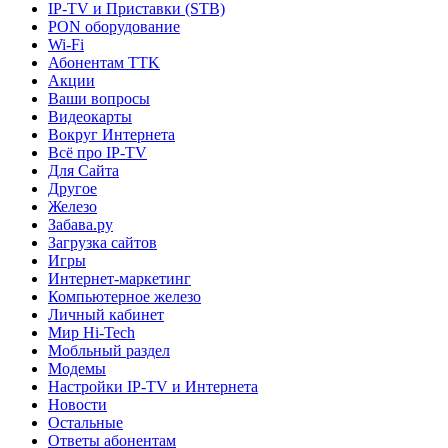
IP-TV и Приставки (STB)
PON оборудование
Wi-Fi
Абонентам TTK
Акции
Ваши вопросы
Видеокарты
Вокруг Интернета
Всё про IP-TV
Для Сайта
Другое
Железо
Забава.ру
Загрузка сайтов
Игры
Интернет-маркетинг
Компьютерное железо
Личный кабинет
Мир Hi-Tech
Мобльный раздел
Модемы
Настройки IP-TV и Интернета
Новости
Остальные
Ответы абонентам