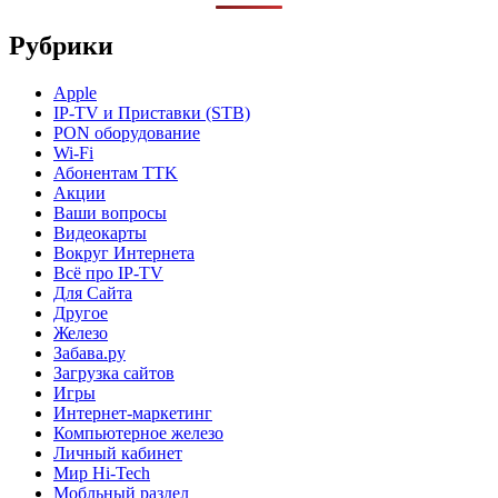
Рубрики
Apple
IP-TV и Приставки (STB)
PON оборудование
Wi-Fi
Абонентам TTK
Акции
Ваши вопросы
Видеокарты
Вокруг Интернета
Всё про IP-TV
Для Сайта
Другое
Железо
Забава.ру
Загрузка сайтов
Игры
Интернет-маркетинг
Компьютерное железо
Личный кабинет
Мир Hi-Tech
Мобльный раздел