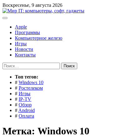
Перейти
Воскресенье, 9 августа 2026
к
содержимому
Apple
Программы
Компьютерное железо
Игры
Новости
Контакты
Найти:
Toп тегов:
#
Windows 10
#
Ростелеком
#
Игры
#
IP-TV
#
Обзор
#
Android
#
Оплата
Метка:
Windows 10