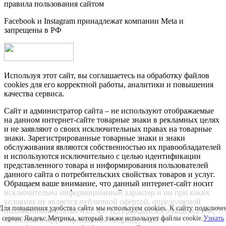
правила пользования сайтом
Facebook и Instagram принадлежат компании Metа и
запрещены в РФ
Используя этот сайт, вы соглашаетесь на обработку файлов
cookies для его корректной работы, аналитики и повышения
качества сервиса.
Сайт и администратор сайта – не используют отображаемые
на данном интернет-сайте товарные знаки в рекламных целях
и не заявляют о своих исключительных правах на товарные
знаки. Зарегистрированные товарные знаки и знаки
обслуживания являются собственностью их правообладателей
и используются исключительно с целью идентификации
представленного товара и информирования пользователей
данного сайта о потребительских свойствах товаров и услуг.
Обращаем ваше внимание, что данный интернет-сайт носит
исключительно информационный характер и ни при каких
условиях не является публичной офертой, определяемой
Для повышения удобства сайта мы используем cookies. К сайту подключе
положениями Статьи 435, 437 (2) Гражданского Кодекса РФ;
сервис Яндекс.Метрика, который также использует файлы cookie.
Узнать
не является аффилированным подразделением