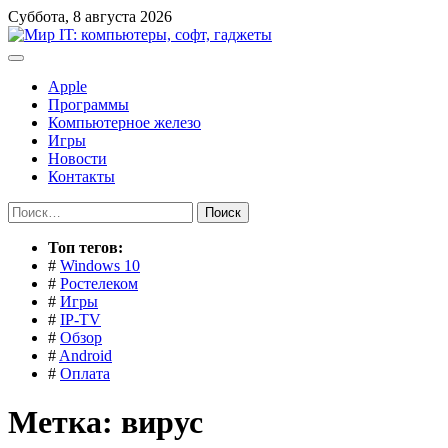
Перейти
Суббота, 8 августа 2026
к
содержимому
Apple
Программы
Компьютерное железо
Игры
Новости
Контакты
Найти:
Toп тегов:
#
Windows 10
#
Ростелеком
#
Игры
#
IP-TV
#
Обзор
#
Android
#
Оплата
Метка:
вирус