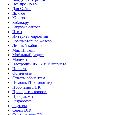
Всё про IP-TV
Для Сайта
Другое
Железо
Забава.ру
Загрузка сайтов
Игры
Интернет-маркетинг
Компьютерное железо
Личный кабинет
Мир Hi-Tech
Мобльный раздел
Модемы
Настройки IP-TV и Интернета
Новости
Остальные
Ответы абонентам
Помощь (Технологии)
Проблемы с ПК
Проверить скорость
Программы
Разработка
Роутеры
Серия DIR
Спутниковое ТВ