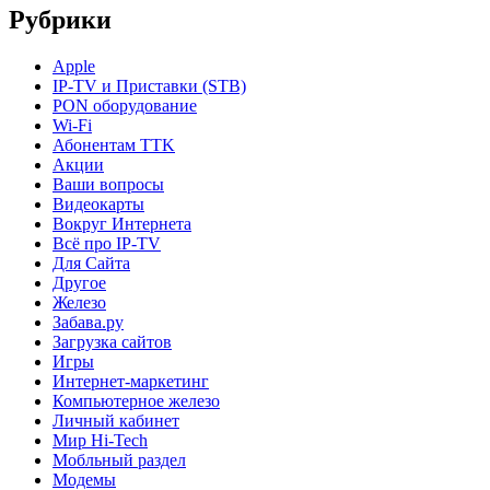
Рубрики
Apple
IP-TV и Приставки (STB)
PON оборудование
Wi-Fi
Абонентам TTK
Акции
Ваши вопросы
Видеокарты
Вокруг Интернета
Всё про IP-TV
Для Сайта
Другое
Железо
Забава.ру
Загрузка сайтов
Игры
Интернет-маркетинг
Компьютерное железо
Личный кабинет
Мир Hi-Tech
Мобльный раздел
Модемы