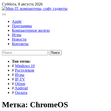
Перейти
Суббота, 8 августа 2026
к
содержимому
Apple
Программы
Компьютерное железо
Игры
Новости
Контакты
Найти:
Toп тегов:
#
Windows 10
#
Ростелеком
#
Игры
#
IP-TV
#
Обзор
#
Android
#
Оплата
Метка:
ChromeOS