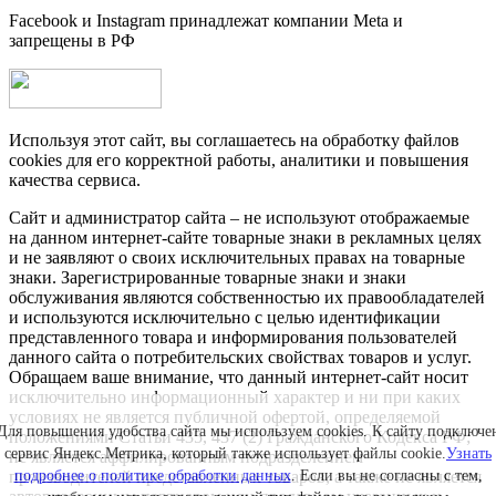
Facebook и Instagram принадлежат компании Metа и
запрещены в РФ
Используя этот сайт, вы соглашаетесь на обработку файлов
cookies для его корректной работы, аналитики и повышения
качества сервиса.
Сайт и администратор сайта – не используют отображаемые
на данном интернет-сайте товарные знаки в рекламных целях
и не заявляют о своих исключительных правах на товарные
знаки. Зарегистрированные товарные знаки и знаки
обслуживания являются собственностью их правообладателей
и используются исключительно с целью идентификации
представленного товара и информирования пользователей
данного сайта о потребительских свойствах товаров и услуг.
Обращаем ваше внимание, что данный интернет-сайт носит
исключительно информационный характер и ни при каких
условиях не является публичной офертой, определяемой
Для повышения удобства сайта мы используем cookies. К сайту подключе
положениями Статьи 435, 437 (2) Гражданского Кодекса РФ;
сервис Яндекс.Метрика, который также использует файлы cookie.
Узнать
не является аффилированным подразделением
подробнее о политике обработки данных
. Если вы не согласны с тем,
производителей представленных товаров, а также не является