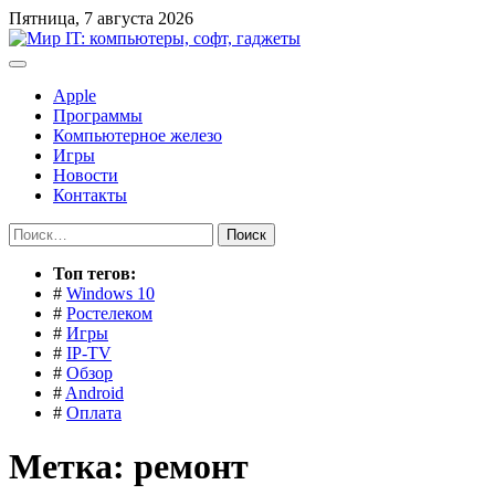
Перейти
Пятница, 7 августа 2026
к
содержимому
Apple
Программы
Компьютерное железо
Игры
Новости
Контакты
Найти:
Toп тегов:
#
Windows 10
#
Ростелеком
#
Игры
#
IP-TV
#
Обзор
#
Android
#
Оплата
Метка:
ремонт