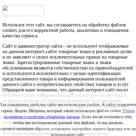
Используя этот сайт, вы соглашаетесь на обработку файлов
cookies для его корректной работы, аналитики и повышения
качества сервиса.
Сайт и администратор сайта – не используют отображаемые
на данном интернет-сайте товарные знаки в рекламных целях
и не заявляют о своих исключительных правах на товарные
знаки. Зарегистрированные товарные знаки и знаки
обслуживания являются собственностью их правообладателей
и используются исключительно с целью идентификации
представленного товара и информирования пользователей
данного сайта о потребительских свойствах товаров и услуг.
Обращаем ваше внимание, что данный интернет-сайт носит
исключительно информационный характер и ни при каких
условиях не является публичной офертой, определяемой
Для повышения удобства сайта мы используем cookies. К сайту подключе
положениями Статьи 435, 437 (2) Гражданского Кодекса РФ;
сервис Яндекс.Метрика, который также использует файлы cookie.
Узнать
не является аффилированным подразделением
подробнее о политике обработки данных
. Если вы не согласны с тем,
производителей представленных товаров, а также не является
авторизованным партнером или продавцом указанных и
чтобы мы использовали данный тип файлов, то вы должны
других компаний.
соответствующим образом установить настройки вашего браузера или не
Все права на опубликованный контент защищены.
использовать сайт.