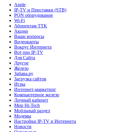
Apple
IP-TV и Приставки (STB)
PON оборудование
Wi-Fi
Абонентам TTK
Акции
Ваши вопросы
Видеокарты
Вокруг Интернета
Всё про IP-TV
Для Сайта
Другое
Железо
Забава.ру
Загрузка сайтов
Игры
Интернет-маркетинг
Компьютерное железо
Личный кабинет
Мир Hi-Tech
Мобльный раздел
Модемы
Настройки IP-TV и Интернета
Новости
Остальные