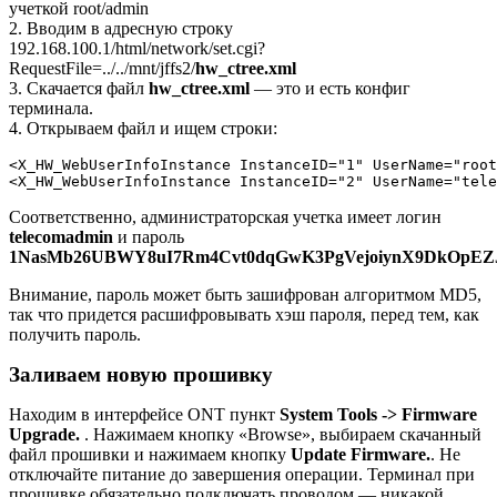
учеткой root/admin
2. Вводим в адресную строку
192.168.100.1/html/network/set.cgi?
RequestFile=../../mnt/jffs2/
hw_ctree.xml
3. Скачается файл
hw_ctree.xml
— это и есть конфиг
терминала.
4. Открываем файл и ищем строки:
<X_HW_WebUserInfoInstance InstanceID="1" UserName="root
<X_HW_WebUserInfoInstance InstanceID="2" UserName="tele
Соответственно, администраторская учетка имеет логин
telecomadmin
и пароль
1NasMb26UBWY8uI7Rm4Cvt0dqGwK3PgVejoiynX9DkOpEZ
Внимание, пароль может быть зашифрован алгоритмом MD5,
так что придется расшифровывать хэш пароля, перед тем, как
получить пароль.
Заливаем новую прошивку
Находим в интерфейсе ONT пункт
System Tools -> Firmware
Upgrade.
. Нажимаем кнопку «Browse», выбираем скачанный
файл прошивки и нажимаем кнопку
Update Firmware.
. Не
отключайте питание до завершения операции. Терминал при
прошивке обязательно подключать проводом — никакой