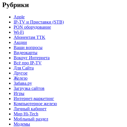
Рубрики
Apple
IP-TV и Приставки (STB)
PON оборудование
Wi-Fi
Абонентам TTK
Акции
Ваши вопросы
Видеокарты
Вокруг Интернета
Всё про IP-TV
Для Сайта
Другое
Железо
Забава.ру
Загрузка сайтов
Игры
Интернет-маркетинг
Компьютерное железо
Личный кабинет
Мир Hi-Tech
Мобльный раздел
Модемы