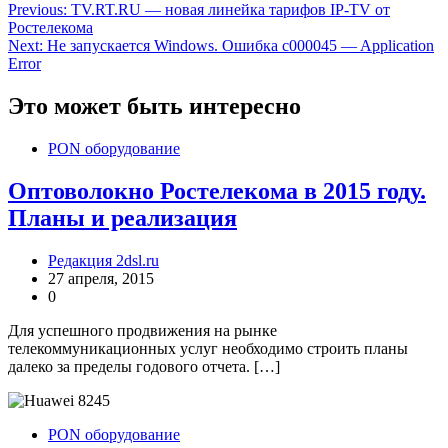
Навигация
Previous:
TV.RT.RU — новая линейка тарифов IP-TV от
Ростелекома
по
Next:
Не запускается Windows. Ошибка c000045 — Application
записям
Error
Это может быть интересно
PON оборудование
Оптоволокно Ростелекома в 2015 году.
Планы и реализация
Редакция 2dsl.ru
27 апреля, 2015
0
Для успешного продвижения на рынке
телекоммуникационных услуг необходимо строить планы
далеко за пределы годового отчета. […]
PON оборудование