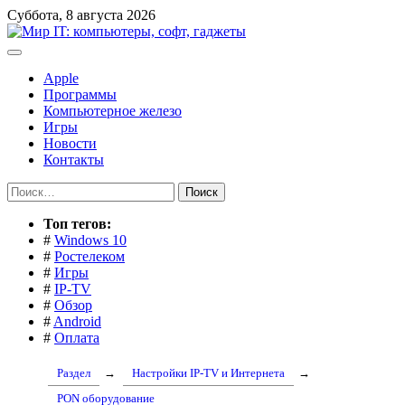
Перейти
Суббота, 8 августа 2026
к
содержимому
Apple
Программы
Компьютерное железо
Игры
Новости
Контакты
Найти:
Toп тегов:
#
Windows 10
#
Ростелеком
#
Игры
#
IP-TV
#
Обзор
#
Android
#
Оплата
Раздел
→
Настройки IP-TV и Интернета
→
PON оборудование