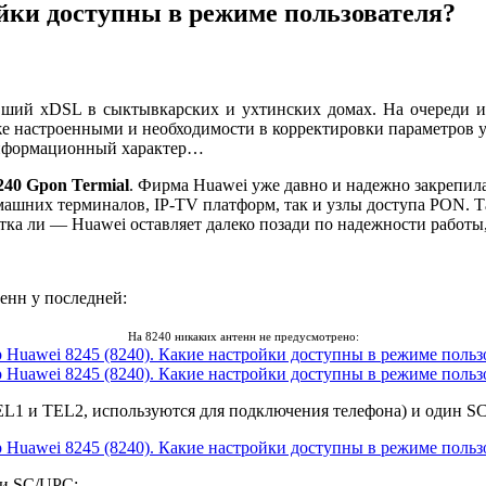
ойки доступны в режиме пользователя?
вший xDSL в сыктывкарских и ухтинских домах. На очереди 
настроенными и необходимости в корректировки параметров у кл
 информационный характер…
240 Gpon Termial
. Фирма Huawei уже давно и надежно закрепил
машних терминалов, IP-TV платформ, так и узлы доступа PON. Т
а ли — Huawei оставляет далеко позади по надежности работы, 
енн у последней:
На 8240 никаких антенн не предусмотрено:
TEL1 и TEL2, используются для подключения телефона) и один S
 и SC/UPC: