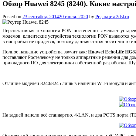
Обзор Huawei 8245 (8240). Какие настр
Posted on
23 сентября, 2014
20 июля, 2020
by
Редакция 2dsl.ru
Перспективная технология PON постепенно замещает устаре
модемов, клиентские устройства технологии PON выдаются уже 
в
настройки не придется, поэтому данная статья носит чисто
Полное название устройства звучит как:
Huawei EchoLife HG8
поставляют Ростелекому не только аппаратные решения для до
прикладного ПО для электроники собственной разработки. Шутк
Отличие моделей 8240/8245 лишь в наличии Wi-Fi модуля и ант
На задней панели всё стандартно. 4-LAN, и два POTS порта (
Оптический коннектор можно использовать как и SC/APC, так