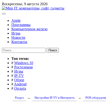
Перейти
Воскресенье, 9 августа 2026
к
содержимому
Apple
Программы
Компьютерное железо
Игры
Новости
Контакты
Найти:
Toп тегов:
#
Windows 10
#
Ростелеком
#
Игры
#
IP-TV
#
Обзор
#
Android
#
Оплата
Раздел
→
Настройки IP-TV и Интернета
→
PON оборудов