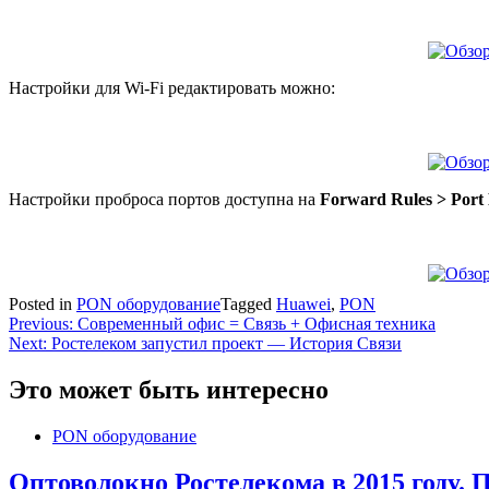
Настройки для Wi-Fi редактировать можно:
Настройки проброса портов доступна на
Forward Rules > Port
Posted in
PON оборудование
Tagged
Huawei
,
PON
Навигация
Previous:
Современный офис = Связь + Офисная техника
Next:
Ростелеком запустил проект — История Связи
по
записям
Это может быть интересно
PON оборудование
Оптоволокно Ростелекома в 2015 году. 