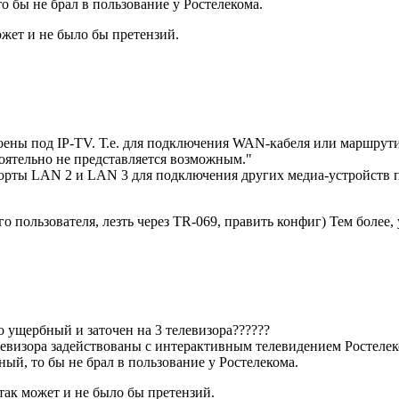
о бы не брал в пользование у Ростелекома.
ожет и не было бы претензий.
ены под IP-TV. Т.е. для подключения WAN-кабеля или маршрути
оятельно не представляется возможным."
орты LAN 2 и LAN 3 для подключения других медиа-устройств п
о пользователя, лезть через TR-069, править конфиг) Тем более,
о ущербный и заточен на 3 телевизора??????
левизора задействованы с интерактивным телевидением Ростеле
ый, то бы не брал в пользование у Ростелекома.
так может и не было бы претензий.