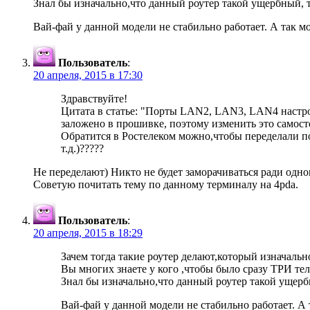
Знал бы изначально,что данный роутер такой ущербный, т
Вай-фай у данной модели не стабильно работает. А так м
Пользователь
:
20 апреля, 2015 в 17:30
Здравствуйте!
Цитата в статье: "Порты LAN2, LAN3, LAN4 настро
заложено в прошивке, поэтому изменить это самост
Обратится в Ростелеком можно,чтобы переделали п
т.д.)?????
Не переделают) Никто не будет заморачиваться ради одног
Советую почитать тему по данному терминалу на 4pda.
Пользователь
:
20 апреля, 2015 в 18:29
Зачем тогда такие роутер делают,который изначальн
Вы многих знаете у кого ,чтобы было сразу ТРИ те
Знал бы изначально,что данный роутер такой ущербн
Вай-фай у данной модели не стабильно работает. А 