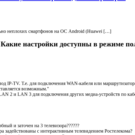
льно неплохих смартфонов на ОС Android (Huawei […]
. Какие настройки доступны в режиме по
од IP-TV. Т.е. для подключения WAN-кабеля или маршрутизатор
ставляется возможным."
AN 2 и LAN 3 для подключения других медиа-устройств по кабе
рбный и заточен на 3 телевизора??????
ора задействованы с интерактивным телевидением Ростелекома?