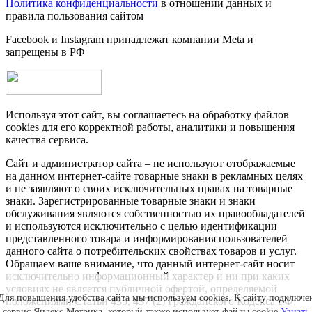
Политика конфиденциальности
в отношении данных и
правила пользования сайтом
Facebook и Instagram принадлежат компании Metа и
запрещены в РФ
Используя этот сайт, вы соглашаетесь на обработку файлов
cookies для его корректной работы, аналитики и повышения
качества сервиса.
Сайт и администратор сайта – не используют отображаемые
на данном интернет-сайте товарные знаки в рекламных целях
и не заявляют о своих исключительных правах на товарные
знаки. Зарегистрированные товарные знаки и знаки
обслуживания являются собственностью их правообладателей
и используются исключительно с целью идентификации
представленного товара и информирования пользователей
данного сайта о потребительских свойствах товаров и услуг.
Обращаем ваше внимание, что данный интернет-сайт носит
исключительно информационный характер и ни при каких
условиях не является публичной офертой, определяемой
Для повышения удобства сайта мы используем cookies. К сайту подключе
положениями Статьи 435, 437 (2) Гражданского Кодекса РФ;
сервис Яндекс.Метрика, который также использует файлы cookie.
Узнать