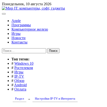
Перейти
Понедельник, 10 августа 2026
к
содержимому
Apple
Программы
Компьютерное железо
Игры
Новости
Контакты
Найти:
Toп тегов:
#
Windows 10
#
Ростелеком
#
Игры
#
IP-TV
#
Обзор
#
Android
#
Оплата
Раздел
→
Настройки IP-TV и Интернета