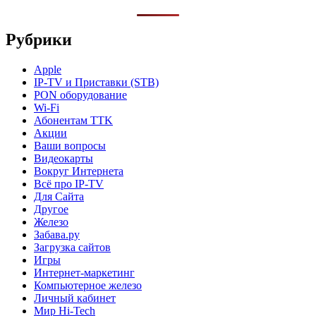
Рубрики
Apple
IP-TV и Приставки (STB)
PON оборудование
Wi-Fi
Абонентам TTK
Акции
Ваши вопросы
Видеокарты
Вокруг Интернета
Всё про IP-TV
Для Сайта
Другое
Железо
Забава.ру
Загрузка сайтов
Игры
Интернет-маркетинг
Компьютерное железо
Личный кабинет
Мир Hi-Tech