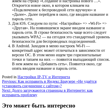
жмем на строку «Создание и настройка нового …».
Откроется новое окно, в котором кликаем на
«Подключение к беспроводной сети вручную» и
«Далее». Далее перейдем в окно, где вводим название и
пароль сети.
Для iOS. Следуем по пути: «Настройки» => «Wi-Fi» =>
«Другая». На появившемся экране вводим название и
пароль сети. В строке безопасность чаще всего следует
указывать WPA2 — на сегодня это стандартный уровень
безопасности для беспроводных подсоединений.
В Android. Заходим в меню настроек Wi-Fi —
конкретный адрес может отличаться в зависимости от
версии ОС. В этом меню ищем три горизонтальные
точки и тапаем на них — появится выпадающий список.
В нем жмем на «Добавить сеть». Появится окно, где
опять вводим название и пароль сети.
Posted in
Настройки IP-TV и Интернета
Навигация
Previous:
Как исправить в Яндекс.Браузере «Не удаётся
установить соединение с сайтом»?
по
Next:
Долго загружаются страницы в Интернете: как
записям
исправить проблему
Это может быть интересно