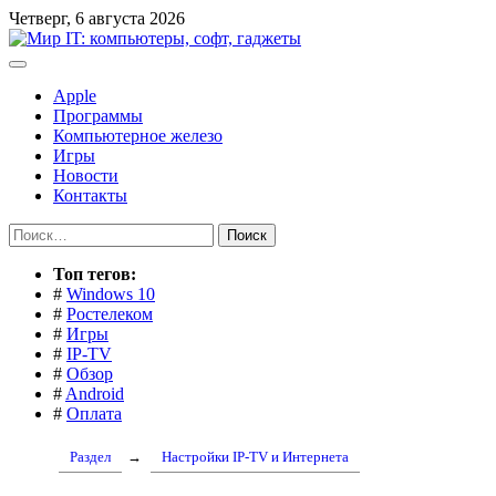
Перейти
Четверг, 6 августа 2026
к
содержимому
Apple
Программы
Компьютерное железо
Игры
Новости
Контакты
Найти:
Toп тегов:
#
Windows 10
#
Ростелеком
#
Игры
#
IP-TV
#
Обзор
#
Android
#
Оплата
Раздел
→
Настройки IP-TV и Интернета