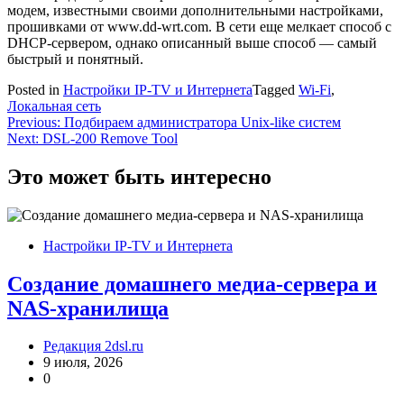
модем, известными своими дополнительными настройками,
прошивками от www.dd-wrt.com. В сети еще мелкает способ с
DHCP-сервером, однако описанный выше способ — самый
быстрый и понятный.
Posted in
Настройки IP-TV и Интернета
Tagged
Wi-Fi
,
Локальная сеть
Навигация
Previous:
Подбираем администратора Unix-like систем
Next:
DSL-200 Remove Tool
по
записям
Это может быть интересно
Настройки IP-TV и Интернета
Создание домашнего медиа-сервера и
NAS-хранилища
Редакция 2dsl.ru
9 июля, 2026
0