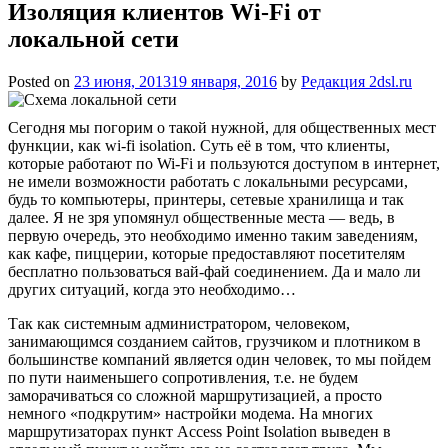
Изоляция клиентов Wi-Fi от
локальной сети
Posted on
23 июня, 2013
19 января, 2016
by
Редакция 2dsl.ru
Сегодня мы погорим о такой нужной, для общественных мест
функции, как wi-fi isolation. Суть её в том, что клиенты,
которые работают по Wi-Fi и пользуются доступом в интернет,
не имели возможности работать с локальными ресурсами,
будь то компьютеры, принтеры, сетевые хранилища и так
далее. Я не зря упомянул общественные места — ведь, в
первую очередь, это необходимо именно таким заведениям,
как кафе, пиццерии, которые предоставляют посетителям
бесплатно пользоваться вай-фай соединением. Да и мало ли
других ситуаций, когда это необходимо…
Так как системным администратором, человеком,
занимающимся созданием сайтов, грузчиком и плотником в
большинстве компаний является один человек, то мы пойдем
по пути наименьшего сопротивления, т.е. не будем
заморачиваться со сложной маршрутизацией, а просто
немного «подкрутим» настройки модема. На многих
маршрутизаторах пункт Access Point Isolation выведен в