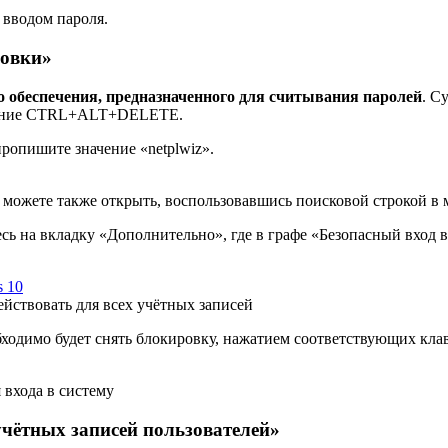
с вводом пароля.
ровки»
 обеспечения, предназначенного для считывания паролей
. С
четание CTRL+ALT+DELETE.
ропишите значение «netplwiz».
 можете также открыть, воспользовавшись поисковой строкой в
ь на вкладку «Дополнительно», где в графе «Безопасный вход в
ействовать для всех учётных записей
обходимо будет снять блокировку, нажатием соответствующих кла
 входа в систему
чётных записей пользователей»