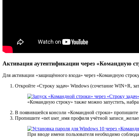
Активация аутентификации через «Командную ст
Для активации «защищённого входа» через «Командную строку»
Откройте «Строку задач» Windows (сочетание WIN+R, за
«Командную строку» также можно запустить, набр
В появившейся консоли «Командной строки» пропишите зн
Пропишите «net user_имя профиля учётной записи_желае
При вводе имени пользователя необходимо соблюдат