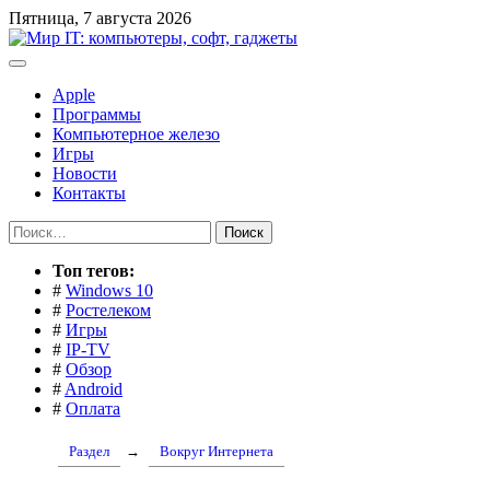
Перейти
Пятница, 7 августа 2026
к
содержимому
Apple
Программы
Компьютерное железо
Игры
Новости
Контакты
Найти:
Toп тегов:
#
Windows 10
#
Ростелеком
#
Игры
#
IP-TV
#
Обзор
#
Android
#
Оплата
Раздел
→
Вокруг Интернета