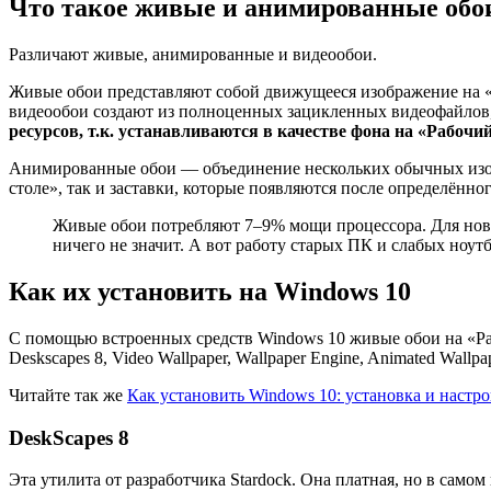
Что такое живые и анимированные обо
Различают живые, анимированные и видеообои.
Живые обои представляют собой движущееся изображение на «
видеообои создают из полноценных зацикленных видеофайлов,
ресурсов, т.к. устанавливаются в качестве фона на «Рабочий
Анимированные обои — объединение нескольких обычных изоб
столе», так и заставки, которые появляются после определённ
Живые обои потребляют 7–9% мощи процессора. Для новых
ничего не значит. А вот работу старых ПК и слабых ноут
Как их установить на Windows 10
С помощью встроенных средств Windows 10 живые обои на «Раб
Deskscapes 8, Video Wallpaper, Wallpaper Engine, Animated Wallp
Читайте так же
Как установить Windows 10: установка и наст
DeskScapes 8
Эта утилита от разработчика Stardock. Она платная, но в само