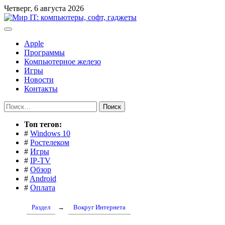
Перейти
Четверг, 6 августа 2026
к
содержимому
Apple
Программы
Компьютерное железо
Игры
Новости
Контакты
Найти:
Toп тегов:
#
Windows 10
#
Ростелеком
#
Игры
#
IP-TV
#
Обзор
#
Android
#
Оплата
Раздел
→
Вокруг Интернета