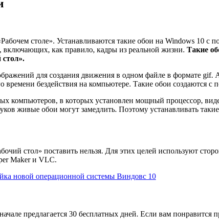
и
Рабочем столе». Устанавливаются такие обои на Windows 10 с
 включающих, как правило, кадры из реальной жизни.
Такие об
 стол».
ражений для создания движения в одном файле в формате gif.
ого времени бездействия на компьютере. Такие обои создаются 
 компьютеров, в которых установлен мощный процессор, видеок
буков живые обои могут замедлить. Поэтому устанавливать такие
очий стол» поставить нельзя. Для этих целей используют сторо
aper Maker и VLC.
ройка новой операционной системы Виндовс 10
м начале предлагается 30 бесплатных дней. Если вам понравится 