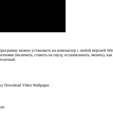
ту программу можно установить на компьютер с любой версией Wi
ениями (включать, ставить на паузу, останавливать, менять), к
сплатный.
.
у Download Video Wallpaper.
це.