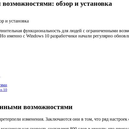
 возможностями: обзор и установка
ополнительная функциональность для людей с ограниченными воз
Но именно с Windows 10 разработчики начали регулярно обновля
и
тями
s 10
ченными возможностями
етерпели изменения. Заключаются они в том, что ряд настроек
 максимальная скорость составляет 800 слов в минуту, что приг