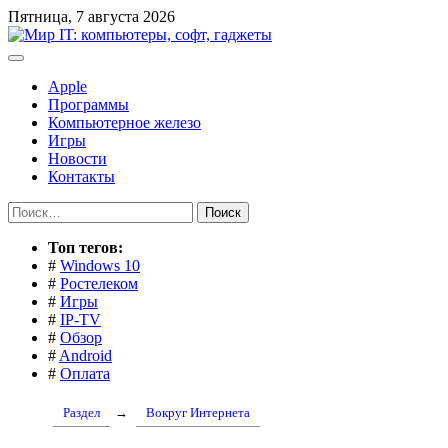
Перейти
Пятница, 7 августа 2026
к
содержимому
Apple
Программы
Компьютерное железо
Игры
Новости
Контакты
Найти:
Toп тегов:
#
Windows 10
#
Ростелеком
#
Игры
#
IP-TV
#
Обзор
#
Android
#
Оплата
Раздел
→
Вокруг Интернета