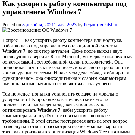
Как ускорить работу компьютера под
управлением Windows 7
Posted on
8 декабря, 2021
1 мая, 2023
by
Редакция 2dsl.ru
Вопрос — как ускорить работу компьютера или ноутбука,
работающего под управлением операционной системы
Windows 7
, до сих пор актуален. Даже после выхода двух
последующих версий ОС от Microsoft, «семерка» по-прежнему
остается самой востребованной среди пользователей. Она
полюбилась им практически всем, кроме своих требований к
конфигурации системы. И на самом деле, обладая обширным
функционалом, она снисходительна к слабым компьютерам,
чьи аппаратные начинки оставляют желать лучшего.
Тем не менее, попытки установить ее даже на морально
устаревший ПК продолжаются, вследствие чего их
пользователи вынуждены задаваться вопросом как
оптимизировать
Windows 7
, дабы ускорить работу
компьютера или ноутбука не совсем отвечающих ее
требованиям. В этой статье постараемся дать на этот вопрос
развернутый ответ и рассмотрим все возможные варианты
того, как производится оптимизация Windows 7 ее штатными