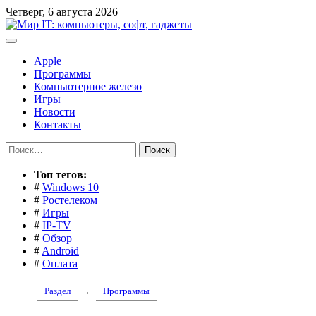
Перейти
Четверг, 6 августа 2026
к
содержимому
Apple
Программы
Компьютерное железо
Игры
Новости
Контакты
Найти:
Toп тегов:
#
Windows 10
#
Ростелеком
#
Игры
#
IP-TV
#
Обзор
#
Android
#
Оплата
Раздел
→
Программы