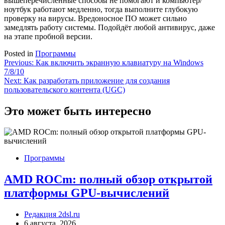
вышеперечисленные способы не помогают и компьютер/
ноутбук работают медленно, тогда выполните глубокую
проверку на вирусы. Вредоносное ПО может сильно
замедлять работу системы. Подойдёт любой антивирус, даже
на этапе пробной версии.
Posted in
Программы
Навигация
Previous:
Как включить экранную клавиатуру на Windows
7/8/10
по
Next:
Как разработать приложение для создания
записям
пользовательского контента (UGC)
Это может быть интересно
Программы
AMD ROCm: полный обзор открытой
платформы GPU-вычислений
Редакция 2dsl.ru
6 августа, 2026