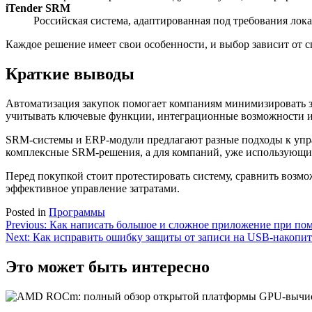
iTender SRM
Российская система, адаптированная под требования лок
Каждое решение имеет свои особенности, и выбор зависит от 
Краткие выводы
Автоматизация закупок помогает компаниям минимизировать за
учитывать ключевые функции, интеграционные возможности и
SRM-системы и ERP-модули предлагают разные подходы к упра
комплексные SRM-решения, а для компаний, уже использующи
Перед покупкой стоит протестировать систему, сравнить воз
эффективное управление затратами.
Posted in
Программы
Навигация
Previous:
Как написать большое и сложное приложение при п
Next:
Как исправить ошибку защиты от записи на USB-накопит
по
записям
Это может быть интересно