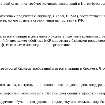
трый старт и не требуют крупных инвестиций в ИТ-инфраструк
арубежных продуктов (например, iTender, ELMA), соответствую
ал, но могут иметь ограничения на поставку в РФ.
 к автоматизации и доступного бюджета. Крупные компании с 
й бизнес может обойтись ERP-модулями с базовыми возможност
 эффективным в долгосрочной перспективе.
требностей бизнеса, требований к автоматизации и бюджета. Чт
ия заявок, контроль поставщиков, ведение договоров, поддержк
оверсиями, если они есть. Это поможет оценить удобство интер
недрение, обучение сотрудников, поддержку и возможные дорабо