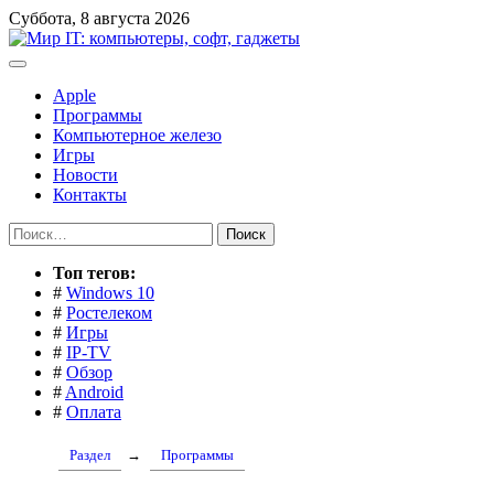
Перейти
Суббота, 8 августа 2026
к
содержимому
Apple
Программы
Компьютерное железо
Игры
Новости
Контакты
Найти:
Toп тегов:
#
Windows 10
#
Ростелеком
#
Игры
#
IP-TV
#
Обзор
#
Android
#
Оплата
Раздел
→
Программы