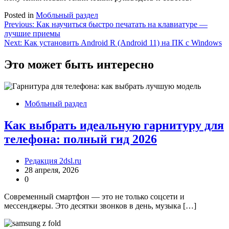
Posted in
Мобльный раздел
Навигация
Previous:
Как научиться быстро печатать на клавиатуре —
лучшие приемы
по
Next:
Как установить Android R (Android 11) на ПК с Windows
записям
Это может быть интересно
Мобльный раздел
Как выбрать идеальную гарнитуру для
телефона: полный гид 2026
Редакция 2dsl.ru
28 апреля, 2026
0
Современный смартфон — это не только соцсети и
мессенджеры. Это десятки звонков в день, музыка […]