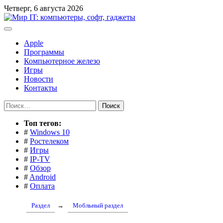
Перейти
Четверг, 6 августа 2026
к
содержимому
Apple
Программы
Компьютерное железо
Игры
Новости
Контакты
Найти:
Toп тегов:
#
Windows 10
#
Ростелеком
#
Игры
#
IP-TV
#
Обзор
#
Android
#
Оплата
Раздел
→
Мобльный раздел