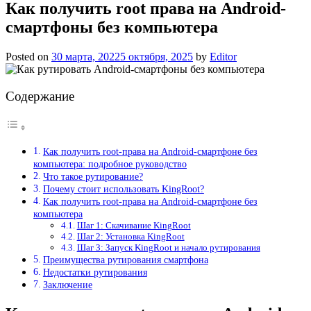
Как получить root права на Android-
смартфоны без компьютера
Posted on
30 марта, 2022
5 октября, 2025
by
Editor
Содержание
Как получить root-права на Android-смартфоне без
компьютера: подробное руководство
Что такое рутирование?
Почему стоит использовать KingRoot?
Как получить root-права на Android-смартфоне без
компьютера
Шаг 1: Скачивание KingRoot
Шаг 2: Установка KingRoot
Шаг 3: Запуск KingRoot и начало рутирования
Преимущества рутирования смартфона
Недостатки рутирования
Заключение