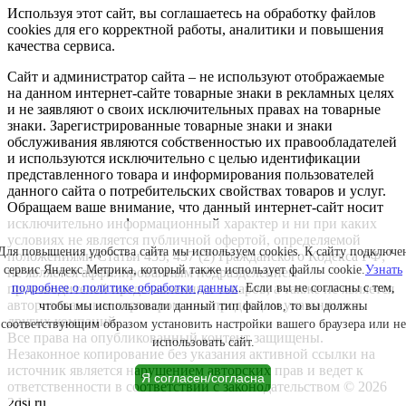
Используя этот сайт, вы соглашаетесь на обработку файлов
cookies для его корректной работы, аналитики и повышения
качества сервиса.
Сайт и администратор сайта – не используют отображаемые
на данном интернет-сайте товарные знаки в рекламных целях
и не заявляют о своих исключительных правах на товарные
знаки. Зарегистрированные товарные знаки и знаки
обслуживания являются собственностью их правообладателей
и используются исключительно с целью идентификации
представленного товара и информирования пользователей
данного сайта о потребительских свойствах товаров и услуг.
Обращаем ваше внимание, что данный интернет-сайт носит
исключительно информационный характер и ни при каких
условиях не является публичной офертой, определяемой
Для повышения удобства сайта мы используем cookies. К сайту подключе
положениями Статьи 435, 437 (2) Гражданского Кодекса РФ;
сервис Яндекс.Метрика, который также использует файлы cookie.
Узнать
не является аффилированным подразделением
подробнее о политике обработки данных
. Если вы не согласны с тем,
производителей представленных товаров, а также не является
авторизованным партнером или продавцом указанных и
чтобы мы использовали данный тип файлов, то вы должны
других компаний.
соответствующим образом установить настройки вашего браузера или не
Все права на опубликованный контент защищены.
использовать сайт.
Незаконное копирование без указания активной ссылки на
источник является нарушением авторских прав и ведет к
Я согласен/согласна
ответственности в соответствии с законодательством © 2026
2dsl.ru