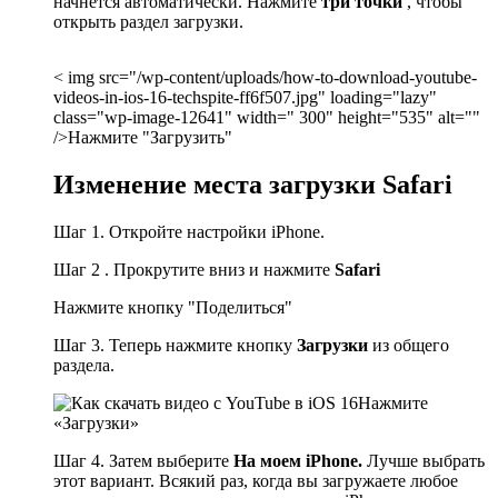
начнется автоматически. Нажмите
три точки
, чтобы
открыть раздел загрузки.
< img src="/wp-content/uploads/how-to-download-youtube-
videos-in-ios-16-techspite-ff6f507.jpg" loading="lazy"
class="wp-image-12641" width=" 300" height="535" alt=""
/>Нажмите "Загрузить"
Изменение места загрузки Safari
Шаг 1. Откройте настройки iPhone.
Шаг 2 . Прокрутите вниз и нажмите
Safari
Нажмите кнопку "Поделиться"
Шаг 3. Теперь нажмите кнопку
Загрузки
из общего
раздела.
Нажмите
«Загрузки»
Шаг 4. Затем выберите
На моем iPhone.
Лучше выбрать
этот вариант. Всякий раз, когда вы загружаете любое