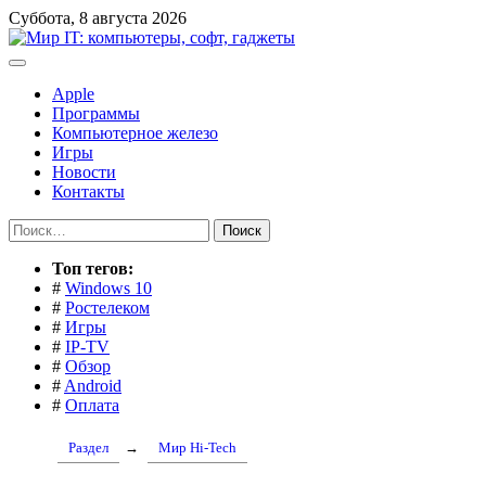
Перейти
Суббота, 8 августа 2026
к
содержимому
Apple
Программы
Компьютерное железо
Игры
Новости
Контакты
Найти:
Toп тегов:
#
Windows 10
#
Ростелеком
#
Игры
#
IP-TV
#
Обзор
#
Android
#
Оплата
Раздел
→
Мир Hi-Tech