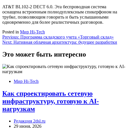
AT&T BL102-2 DECT 6.0. Эта беспроводная система
оснащена встроенным полнодуплексным спикерфоном на
трубке, позволяющим говорить и быть услышанными
одновременно для более реалистичных разговоров.
Posted in
Мир Hi-Tech
Навигация
Previous:
Программа складского учета «Торговый склад»
Next:
Нативная облачная архитектура: будущее разработки
по
записям
Это может быть интересно
Мир Hi-Tech
Как спроектировать сетевую
инфраструктуру, готовую к AI-
нагрузкам
Редакция 2dsl.ru
29 июня, 2026