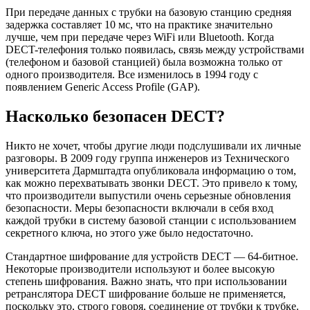
При передаче данных с трубки на базовую станцию средняя
задержка составляет 10 мс, что на практике значительно
лучше, чем при передаче через WiFi или Bluetooth. Когда
DECT-телефония только появилась, связь между устройствами
(телефоном и базовой станцией) была возможна только от
одного производителя. Все изменилось в 1994 году с
появлением Generic Access Profile (GAP).
Насколько безопасен DECT?
Никто не хочет, чтобы другие люди подслушивали их личные
разговоры. В 2009 году группа инженеров из Технического
университета Дармштадта опубликовала информацию о том,
как можно перехватывать звонки DECT. Это привело к тому,
что производители выпустили очень серьезные обновления
безопасности. Меры безопасности включали в себя вход
каждой трубки в систему базовой станции с использованием
секретного ключа, но этого уже было недостаточно.
Стандартное шифрование для устройств DECT — 64-битное.
Некоторые производители используют и более высокую
степень шифрования. Важно знать, что при использовании
ретранслятора DECT шифрование больше не применяется,
поскольку это, строго говоря, соединение от трубки к трубке.