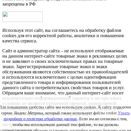
запрещены в РФ
Используя этот сайт, вы соглашаетесь на обработку файлов
cookies для его корректной работы, аналитики и повышения
качества сервиса.
Сайт и администратор сайта – не используют отображаемые
на данном интернет-сайте товарные знаки в рекламных целях
и не заявляют о своих исключительных правах на товарные
знаки. Зарегистрированные товарные знаки и знаки
обслуживания являются собственностью их правообладателей
и используются исключительно с целью идентификации
представленного товара и информирования пользователей
данного сайта о потребительских свойствах товаров и услуг.
Обращаем ваше внимание, что данный интернет-сайт носит
исключительно информационный характер и ни при каких
условиях не является публичной офертой, определяемой
Для повышения удобства сайта мы используем cookies. К сайту подключе
положениями Статьи 435, 437 (2) Гражданского Кодекса РФ;
сервис Яндекс.Метрика, который также использует файлы cookie.
Узнать
не является аффилированным подразделением
производителей представленных товаров, а также не является
подробнее о политике обработки данных
. Если вы не согласны с тем,
авторизованным партнером или продавцом указанных и
чтобы мы использовали данный тип файлов, то вы должны
других компаний.
соответствующим образом установить настройки вашего браузера или не