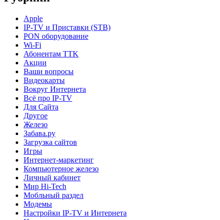
Apple
IP-TV и Приставки (STB)
PON оборудование
Wi-Fi
Абонентам TTK
Акции
Ваши вопросы
Видеокарты
Вокруг Интернета
Всё про IP-TV
Для Сайта
Другое
Железо
Забава.ру
Загрузка сайтов
Игры
Интернет-маркетинг
Компьютерное железо
Личный кабинет
Мир Hi-Tech
Мобльный раздел
Модемы
Настройки IP-TV и Интернета