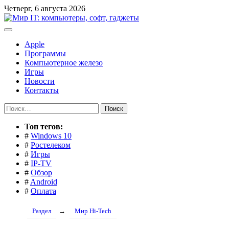
Перейти
Четверг, 6 августа 2026
к
содержимому
Apple
Программы
Компьютерное железо
Игры
Новости
Контакты
Найти:
Toп тегов:
#
Windows 10
#
Ростелеком
#
Игры
#
IP-TV
#
Обзор
#
Android
#
Оплата
Раздел
→
Мир Hi-Tech